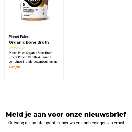
Planet Paleo
Organic Bone Broth
Sports Protein Vanilla &
Planet Paleo Organic Bone Broth
Banana
Sports Protein Vanilla & Banana
combineert runderbottenbouillon met
vanille, bananenpoeder en kaneel.
€32,90
Een eiwitrijk sportpoeder met 13
gram eiwit per portie, speciaal
ontwikkeld voor actieve sporters en
herstel na training.
Meld je aan voor onze nieuwsbrief
Ontvang de laatste updates, nieuws en aanbiedingen via email