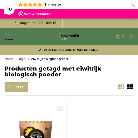
×
1
review
10
Bij vragen bel 0251 838 181
0
MENU
VERZENDING GRATIS VANAF € 50,00
Home
Tags
eiwitrijk biologisch poeder
Producten getagd met eiwitrijk
biologisch poeder
Filters