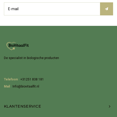
De specialist in biologische producten
Telefoon
+31251 838 181
Mail
Info@biovitaalfit.nl
KLANTENSERVICE