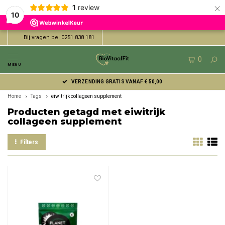
×
1
review
10
Bij vragen bel 0251 838 181
0
MENU
VERZENDING GRATIS VANAF € 50,00
Home
Tags
eiwitrijk collageen supplement
Producten getagd met eiwitrijk
collageen supplement
Filters