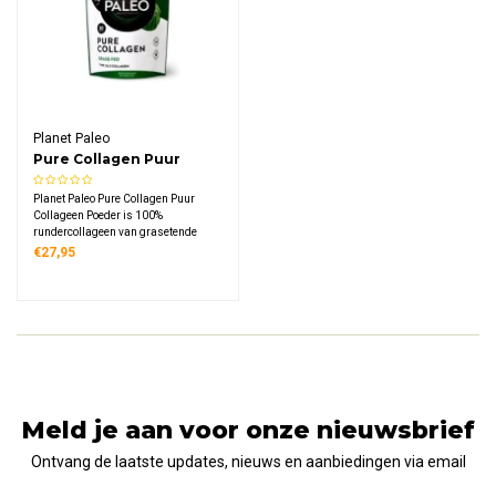
Planet Paleo
Pure Collagen Puur
Collageen Poeder
Planet Paleo Pure Collagen Puur
Collageen Poeder is 100%
rundercollageen van grasetende
weidekoeien. 7,5 gram collageen per
€27,95
portie, neutrale smaak. Warm en
koud te gebruiken. Winnaar Beauty
Shortlist Wellbeing Awards 2019.
Meld je aan voor onze nieuwsbrief
Ontvang de laatste updates, nieuws en aanbiedingen via email