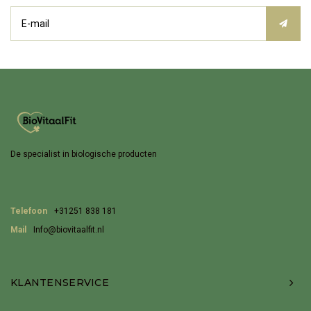
De specialist in biologische producten
Telefoon
+31251 838 181
Mail
Info@biovitaalfit.nl
KLANTENSERVICE