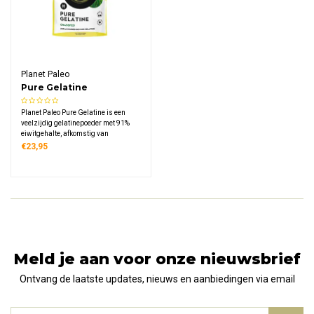
Planet Paleo
Pure Gelatine
Planet Paleo Pure Gelatine is een
veelzijdig gelatinepoeder met 91%
eiwitgehalte, afkomstig van
grasgevoerde runderen. Dit
€23,95
natuurlijke product zonder
toevoegingen is ideaal voor het
maken van gelei, desserts,
proteïneshakes en het indikken van
soepen.
Meld je aan voor onze nieuwsbrief
Ontvang de laatste updates, nieuws en aanbiedingen via email