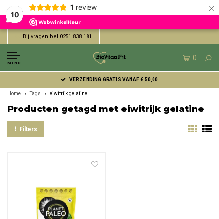
×
1
review
10
Bij vragen bel 0251 838 181
0
MENU
VERZENDING GRATIS VANAF € 50,00
Home
Tags
eiwitrijk gelatine
Producten getagd met eiwitrijk gelatine
Filters