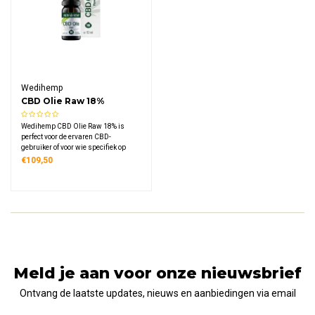
Wedihemp
CBD Olie Raw 18%
Wedihemp CBD Olie Raw 18% is
perfect voor de ervaren CBD-
gebruiker of voor wie specifiek op
zoek is naar een hooggedoseerd
€109,50
supplement. Waar veel producten
verhit worden, kiest Wedihemp met
de 'Raw' lijn voor een zuivere, koude
CO2-extractie.
Meld je aan voor onze nieuwsbrief
Ontvang de laatste updates, nieuws en aanbiedingen via email