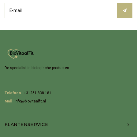
De specialist in biologische producten
Telefoon
+31251 838 181
Mail
Info@biovitaalfit.nl
KLANTENSERVICE