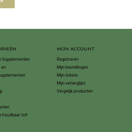
ER
ORIEËN
MIJN ACCOUNT
ke Supplementen
Registreren
 en
Mijn bestellingen
supplementen
Mijn tickets
Mijn verlanglijst
g
Vergelijk producten
n
ucten
 houdbaar tot!