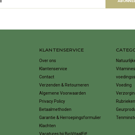
ABONNE
KLANTENSERVICE
CATEG
Over ons
Natuurlij
Klantenservice
Vitamines
Contact
voedings
Verzenden & Retourneren
Voeding
Algemene Voorwaarden
Verzorgin
Privacy Policy
Rubrieke
Betaalmethoden
Geurprod
Garantie & Herroepingsformulier
Tenminste
Klachten
Vacatures bij BioVitaalFit!