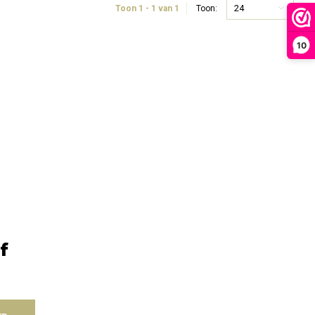
24
Toon 1 - 1 van 1
Toon:
10
f