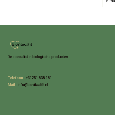
De specialist in biologische producten
Telefoon
+31251 838 181
Mail
Info@biovitaalfit.nl