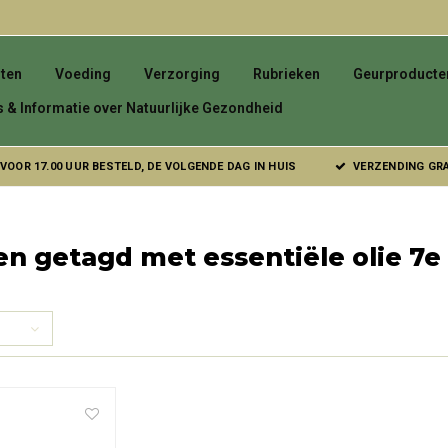
ten
Voeding
Verzorging
Rubrieken
Geurproducte
s & Informatie over Natuurlijke Gezondheid
VOOR 17.00 UUR BESTELD, DE VOLGENDE DAG IN HUIS
VERZENDING GRAT
n getagd met essentiële olie 7e