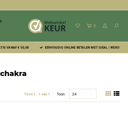
n
0
IS VANAF € 50,00
EENVOUDIG ONLINE BETALEN MET IDEAL | WERO
 chakra
24
Toon 1 - 1 van 1
Toon: