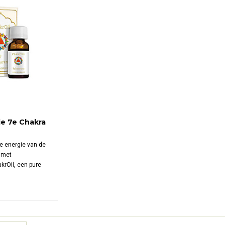
ie 7e Chakra
de energie van de
 met
akrOil, een pure
e oliën en
a‑olie die je
ert, spirituele
t en innerlijke