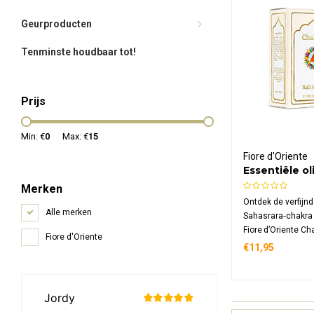
Geurproducten
Tenminste houdbaar tot!
Prijs
Min: €
0
Max: €
15
Fiore d'Oriente
Essentiële ol
Sahasrara
Merken
Ontdek de verfijn
Alle merken
Sahasrara‑chakra
Fiore d’Oriente Ch
Fiore d'Oriente
mix van etherisch
€11,95
koudgeperste jojob
kroonchakra active
verbinding versterk
rust bevordert.