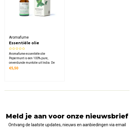
Aromafume
Essentiële olie
Pepermunt
Aromafume essentiële olie
Pepermunt is een 100% pure,
onverdunde muntolie uit India. De
intense, verkoelende geur stimuleert
€5,50
de zintuigen, bevordert concentratie
en past perfect bij een actieve,
bewuste levensstijl.
Meld je aan voor onze nieuwsbrief
Ontvang de laatste updates, nieuws en aanbiedingen via email