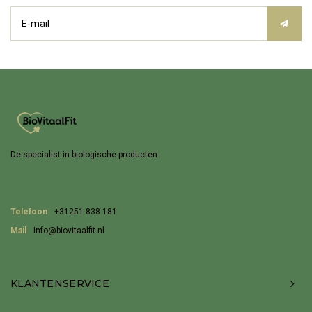
De specialist in biologische producten
Telefoon
+31251 838 181
Mail
Info@biovitaalfit.nl
KLANTENSERVICE