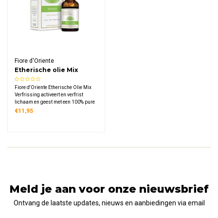
Fiore d'Oriente
Etherische olie Mix
Verfrissing
Fiore d'Oriente Etherische Olie Mix
Verfrissing activeert en verfrist
lichaam en geest met een 100% pure
blend van citroen, tijm en zoete
€11,95
sinaasappel. Ideaal voor gebruik in
een diffuser of aromaverstuiver thuis
of op het werk.
Meld je aan voor onze nieuwsbrief
Ontvang de laatste updates, nieuws en aanbiedingen via email