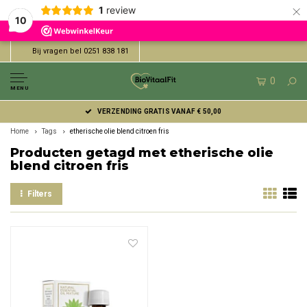
×
1
review
10
Bij vragen bel 0251 838 181
0
MENU
VERZENDING GRATIS VANAF € 50,00
Home
Tags
etherische olie blend citroen fris
Producten getagd met etherische olie
blend citroen fris
Filters