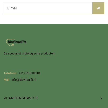
De specialist in biologische producten
Telefoon
+31251 838 181
Mail
Info@biovitaalfit.nl
KLANTENSERVICE