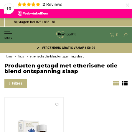
×
2
Reviews
10
Bij vragen bel 0251 838 181
0
MENU
VERZENDING GRATIS VANAF € 50,00
Home
Tags
etherische olie blend ontspanning slaap
Producten getagd met etherische olie
blend ontspanning slaap
Filters