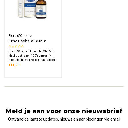
Fiore d'Oriente
Etherische olie Mix
Nachtrust
Fiore d'Oriente Etherische Olie Mix
Nachtrust is een 100% pure anti-
stressblend van zoete sinaasappel,
kamille en lavendel. Kalmeert de
€11,95
zintuigen en ontspant lichaam en
geest voor een vredige, diepe
nachtrust.
Meld je aan voor onze nieuwsbrief
Ontvang de laatste updates, nieuws en aanbiedingen via email