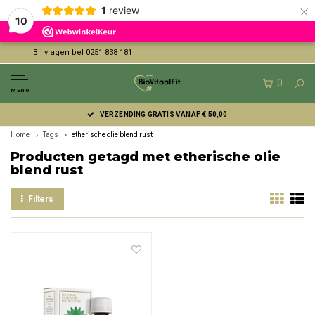
×
1
review
10
Bij vragen bel 0251 838 181
0
MENU
VERZENDING GRATIS VANAF € 50,00
Home
Tags
etherische olie blend rust
Producten getagd met etherische olie
blend rust
Filters