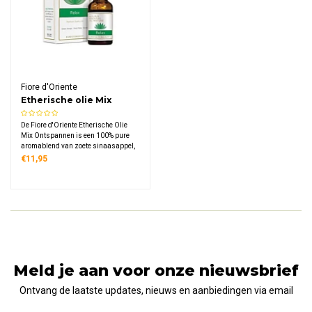
Fiore d'Oriente
Etherische olie Mix
Ontspannen
De Fiore d'Oriente Etherische Olie
Mix Ontspannen is een 100% pure
aromablend van zoete sinaasappel,
ylang ylang en sandelhout. Perfect
€11,95
voor een rustgevende sfeer thuis, in
de yogastudio of op elk moment dat je
even tot jezelf wil komen.
Meld je aan voor onze nieuwsbrief
Ontvang de laatste updates, nieuws en aanbiedingen via email