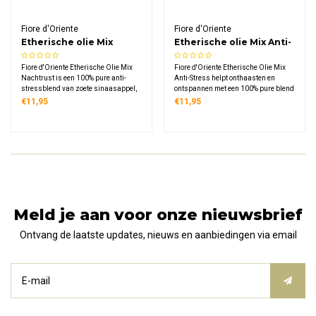
Fiore d'Oriente
Fiore d'Oriente
Etherische olie Mix
Etherische olie Mix Anti-
Nachtrust
Stress
Fiore d'Oriente Etherische Olie Mix
Fiore d'Oriente Etherische Olie Mix
Nachtrust is een 100% pure anti-
Anti-Stress helpt onthaasten en
stressblend van zoete sinaasappel,
ontspannen met een 100% pure blend
kamille en lavendel. Kalmeert de
van lavendel, sandelhout en ylang
€11,95
€11,95
zintuigen en ontspant lichaam en
ylang. Ideaal voor gebruik in een
geest voor een vredige, diepe
diffuser of verstuiver thuis, op het
nachtrust.
werk of in de yogastudio.
Meld je aan voor onze nieuwsbrief
Ontvang de laatste updates, nieuws en aanbiedingen via email