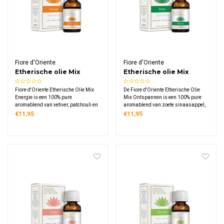
Fiore d'Oriente
Fiore d'Oriente
Etherische olie Mix
Etherische olie Mix
Energie
Ontspannen
Fiore d'Oriente Etherische Olie Mix
De Fiore d'Oriente Etherische Olie
Energie is een 100% pure
Mix Ontspannen is een 100% pure
aromablend van vetiver, patchouli en
aromablend van zoete sinaasappel,
sandelhout. Een diepe, warme en
ylang ylang en sandelhout. Perfect
€11,95
€11,95
aardse blend die vitaliseert en
voor een rustgevende sfeer thuis, in
activeert — ideaal voor de diffuser
de yogastudio of op elk moment dat je
thuis, op het werk of in de yogastudio.
even tot jezelf wil komen.