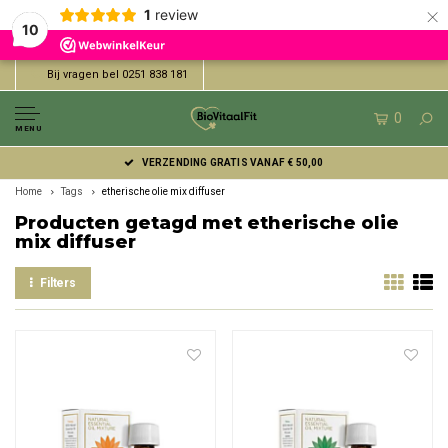
×
1
review
10
Bij vragen bel 0251 838 181
0
MENU
VERZENDING GRATIS VANAF € 50,00
Home
Tags
etherische olie mix diffuser
Producten getagd met etherische olie
mix diffuser
Filters