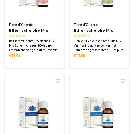
Fiore d'Oriente
Fiore d'Oriente
Etherische olie Mix
Etherische olie Mix
Zuivering
Verfrissing
De Fiore d'Oriente Etherische Olie
Fiore d'Oriente Etherische Olie Mix
Mix Zuivering is een 100% pure
Verfrissing activeert en verfrist
aromablend van geranium, lavendel
lichaam en geest met een 100% pure
en tea tree. Perfect voor gebruik in een
blend van citroen, tijm en zoete
€11,95
€11,95
diffuser of verstuiver, voor een frisse,
sinaasappel. Ideaal voor gebruik in
zuiverende geur in de woonkamer,
een diffuser of aromaverstuiver thuis
slaapkamer, yogastudio of
of op het werk.
werkruimte.