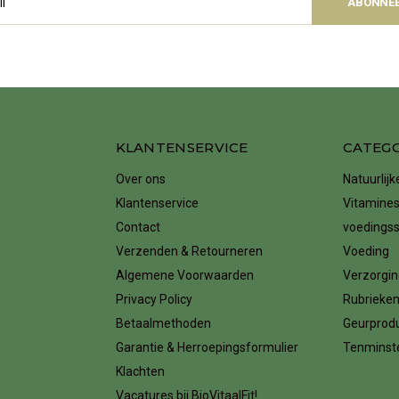
ABONNE
KLANTENSERVICE
CATEG
Over ons
Natuurlij
Klantenservice
Vitamines
Contact
voedings
Verzenden & Retourneren
Voeding
Algemene Voorwaarden
Verzorgin
Privacy Policy
Rubrieke
Betaalmethoden
Geurprod
Garantie & Herroepingsformulier
Tenminste
Klachten
Vacatures bij BioVitaalFit!