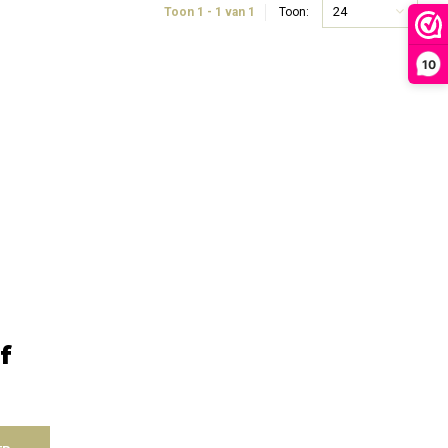
24
Toon 1 - 1 van 1
Toon:
10
f