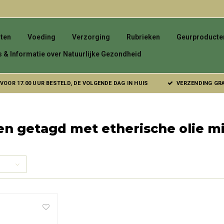
ten
Voeding
Verzorging
Rubrieken
Geurproducte
s & Informatie over Natuurlijke Gezondheid
VOOR 17.00 UUR BESTELD, DE VOLGENDE DAG IN HUIS
VERZENDING GRAT
n getagd met etherische olie m