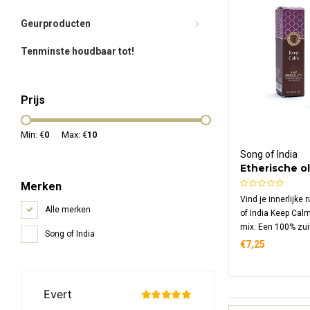
Geurproducten
Tenminste houdbaar tot!
Prijs
Min: €
0
Max: €
10
Song of India
Etherische o
Calm
Merken
Vind je innerlijke
Alle merken
of India Keep Calm
mix. Een 100% zui
Song of India
blend van sandelh
€7,25
den en citroen dat
bekoort en een rus
sfeer in elke ruim