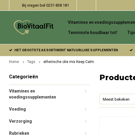
Bij vragen bel 0251 838 181
Vitamines en voedingssupplemen
Tenminste houdbaar tot!
Tip
HET GROOTSTE ASSORTIMENT NATUURLIJKE SUPPLEMENTEN
Home
Tags
etherische olie mix Keep Calm
Producte
Categorieën
Vitamines en
voedingssupplementen
Meest bekeken
Voeding
Verzorging
Rubrieken