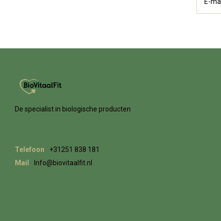
De specialist in biologische producten
Telefoon
+31251 838 181
Mail
Info@biovitaalfit.nl