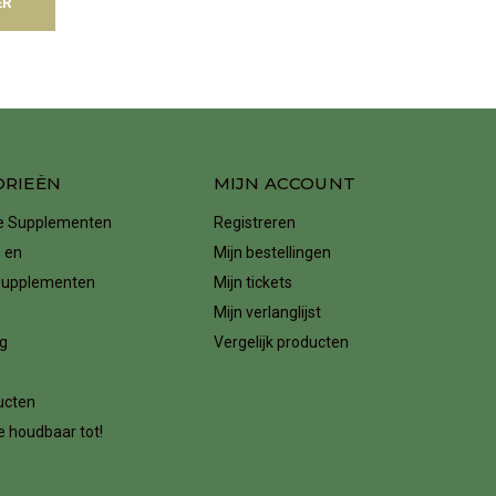
ER
ORIEËN
MIJN ACCOUNT
ke Supplementen
Registreren
 en
Mijn bestellingen
supplementen
Mijn tickets
Mijn verlanglijst
g
Vergelijk producten
n
ucten
 houdbaar tot!