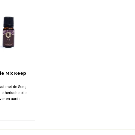
lie Mix Keep
 rust met de Song
 etherische olie
ver en aards
out, patchoeli,
 je zintuigen
tige, vredige
te schept.