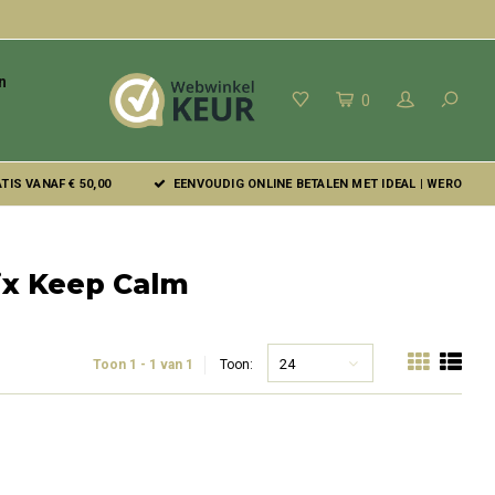
n
0
IS VANAF € 50,00
EENVOUDIG ONLINE BETALEN MET IDEAL | WERO
ix Keep Calm
24
Toon 1 - 1 van 1
Toon: