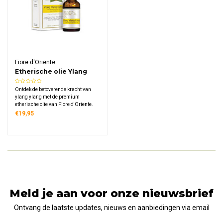
Fiore d'Oriente
Etherische olie Ylang
Ylang
Ontdek de betoverende kracht van
ylang ylang met de premium
etherische olie van Fiore d'Oriente.
100% puur en natuurlijk, gewonnen
€19,95
uit de meest aromatische bloemen ter
wereld. Creëer een sfeer van rust,
warmte en harmonie in elke ruimte.
Meld je aan voor onze nieuwsbrief
Ontvang de laatste updates, nieuws en aanbiedingen via email