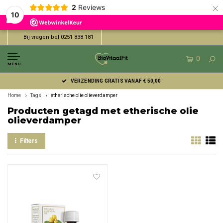
×
2
Reviews
10
Bij vragen bel 0251 838 181
0
MENU
VERZENDING GRATIS VANAF € 50,00
Home
Tags
etherische olie olieverdamper
Producten getagd met etherische olie
olieverdamper
Filters