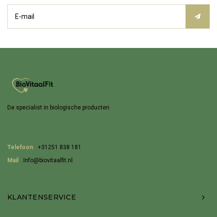
De specialist in biologische producten
Telefoon
+31251 838 181
Mail
Info@biovitaalfit.nl
KLANTENSERVICE