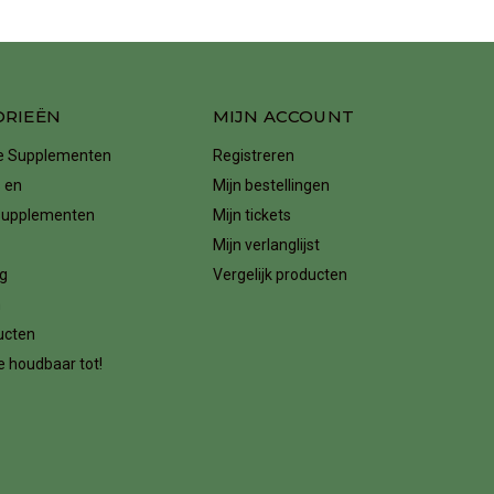
ORIEËN
MIJN ACCOUNT
ke Supplementen
Registreren
 en
Mijn bestellingen
supplementen
Mijn tickets
Mijn verlanglijst
g
Vergelijk producten
n
ucten
 houdbaar tot!