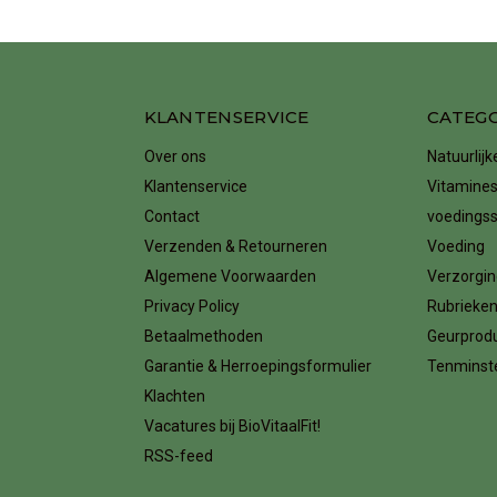
KLANTENSERVICE
CATEG
Over ons
Natuurlij
Klantenservice
Vitamines
Contact
voedings
Verzenden & Retourneren
Voeding
Algemene Voorwaarden
Verzorgin
Privacy Policy
Rubrieke
Betaalmethoden
Geurprod
Garantie & Herroepingsformulier
Tenminste
Klachten
Vacatures bij BioVitaalFit!
RSS-feed