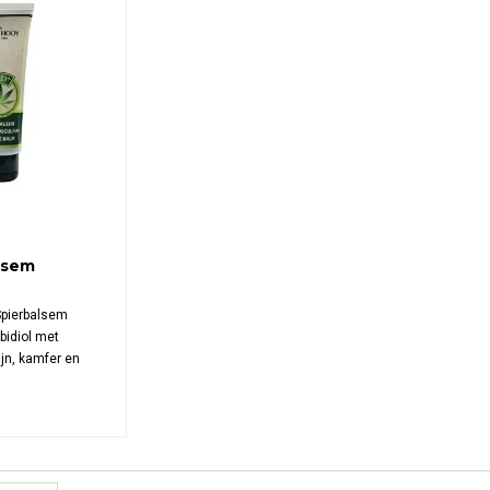
lsem
pierbalsem
bidiol met
jn, kamfer en
erzorging van
pannen spieren.
rmule is verrijkt
arnica-extract.