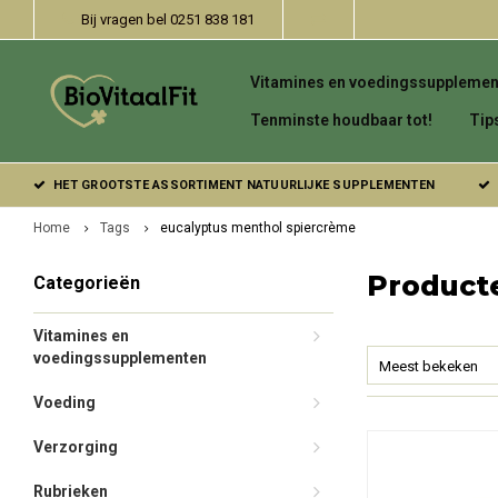
Bij vragen bel 0251 838 181
Vitamines en voedingssupplemen
Tenminste houdbaar tot!
Tip
HET GROOTSTE ASSORTIMENT NATUURLIJKE SUPPLEMENTEN
Home
Tags
eucalyptus menthol spiercrème
Product
Categorieën
Vitamines en
voedingssupplementen
Meest bekeken
Voeding
Verzorging
Rubrieken