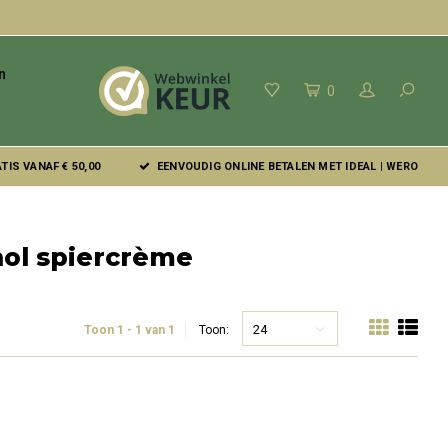
n
0
IS VANAF € 50,00
EENVOUDIG ONLINE BETALEN MET IDEAL | WERO
ol spiercrème
24
Toon 1 - 1 van 1
Toon: