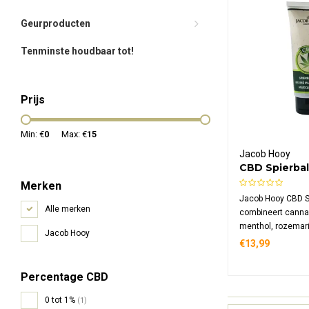
Geurproducten
Tenminste houdbaar tot!
Prijs
Min: €
0
Max: €
15
Jacob Hooy
CBD Spierba
Merken
Jacob Hooy CBD S
Alle merken
combineert canna
menthol, rozemari
Jacob Hooy
eucalyptus voor v
€13,99
vermoeide en ges
Deze natuurlijke fo
Percentage CBD
met sheaboter en 
0 tot 1%
(1)