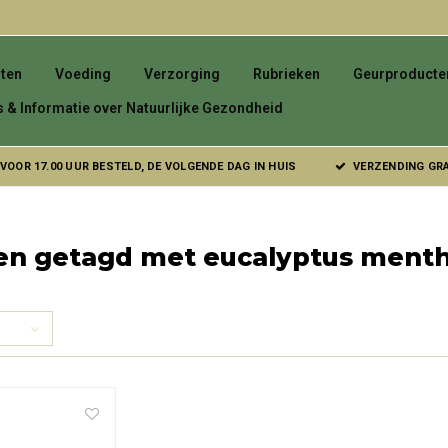
ten
Voeding
Verzorging
Rubrieken
Geurproducte
s & Informatie over Natuurlijke Gezondheid
VOOR 17.00 UUR BESTELD, DE VOLGENDE DAG IN HUIS
VERZENDING GRAT
en getagd met eucalyptus menth