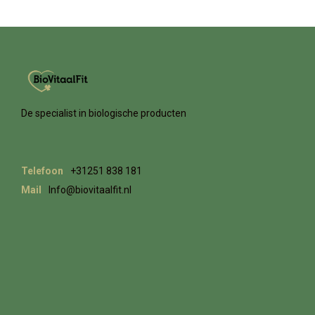
De specialist in biologische producten
Telefoon
+31251 838 181
Mail
Info@biovitaalfit.nl