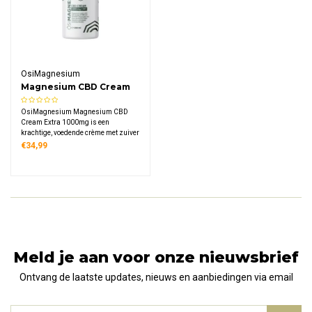
OsiMagnesium
Magnesium CBD Cream
Extra 1000mg
OsiMagnesium Magnesium CBD
Cream Extra 1000mg is een
krachtige, voedende crème met zuiver
Zechstein magnesium, hoge
€34,99
dosering CBD-extract en OptiMSM
voor uitwendig gebruik op de huid.
Deze 100% natuurlijke formule biedt
rijke hydratatie en snelle opname.
Meld je aan voor onze nieuwsbrief
Ontvang de laatste updates, nieuws en aanbiedingen via email