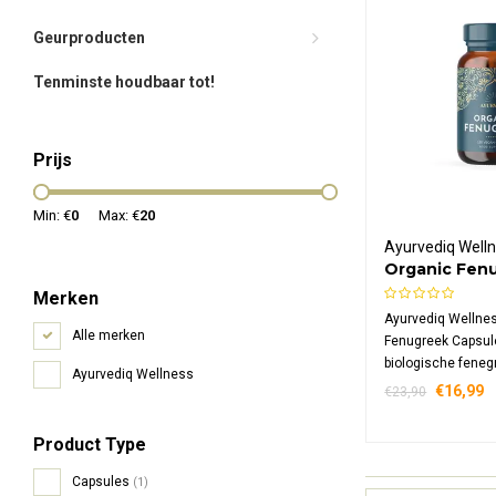
Geurproducten
Tenminste houdbaar tot!
Prijs
Min: €
0
Max: €
20
Ayurvediq Well
Organic Fen
Capsules
Merken
Ayurvediq Wellne
Alle merken
Fenugreek Capsul
biologische feneg
Ayurvediq Wellness
praktisch formaat
€16,99
€23,90
met 750 mg per c
Product Type
Capsules
(1)