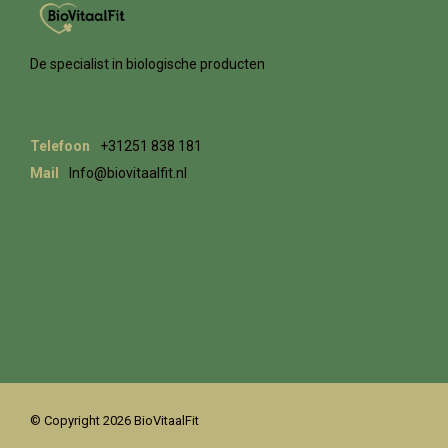
De specialist in biologische producten
Telefoon
+31251 838 181
Mail
Info@biovitaalfit.nl
© Copyright 2026 BioVitaalFit