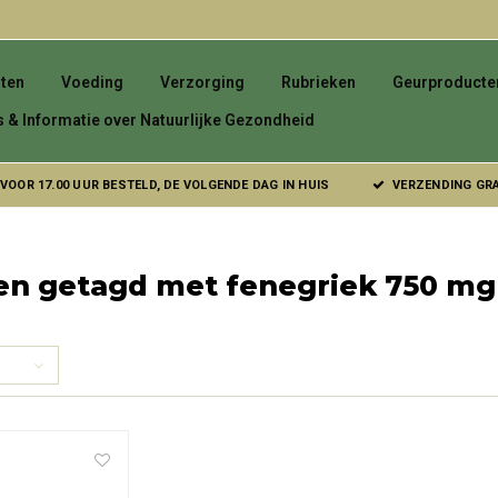
ten
Voeding
Verzorging
Rubrieken
Geurproducte
s & Informatie over Natuurlijke Gezondheid
VOOR 17.00 UUR BESTELD, DE VOLGENDE DAG IN HUIS
VERZENDING GRAT
en getagd met fenegriek 750 mg