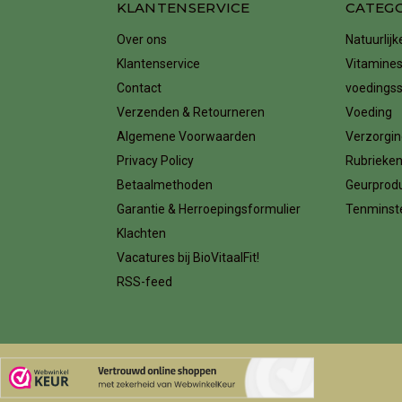
KLANTENSERVICE
CATEG
Over ons
Natuurlij
Klantenservice
Vitamines
Contact
voedings
Verzenden & Retourneren
Voeding
Algemene Voorwaarden
Verzorgin
Privacy Policy
Rubrieke
Betaalmethoden
Geurprod
Garantie & Herroepingsformulier
Tenminste
Klachten
Vacatures bij BioVitaalFit!
RSS-feed