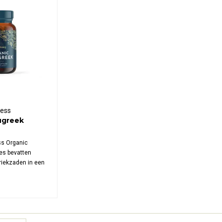
ness
ugreek
ss Organic
es bevatten
riekzaden in een
 van 120 capsules
apsule.