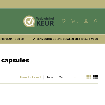
n
0
IS VANAF € 50,00
EENVOUDIG ONLINE BETALEN MET IDEAL | WERO
 capsules
24
Toon 1 - 1 van 1
Toon: