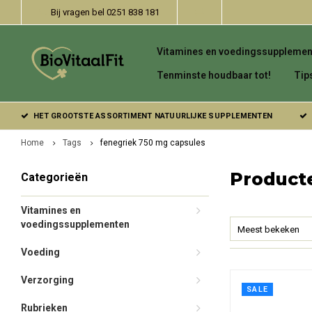
Bij vragen bel 0251 838 181
Vitamines en voedingssupplemen
Tenminste houdbaar tot!
Tip
HET GROOTSTE ASSORTIMENT NATUURLIJKE SUPPLEMENTEN
Home
Tags
fenegriek 750 mg capsules
Product
Categorieën
Vitamines en
voedingssupplementen
Meest bekeken
Voeding
Verzorging
SALE
Rubrieken