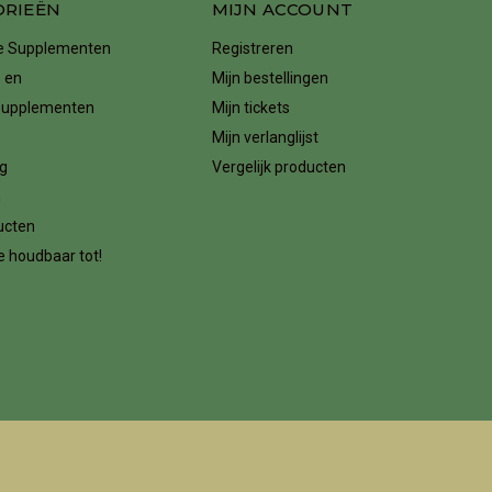
ORIEËN
MIJN ACCOUNT
ke Supplementen
Registreren
 en
Mijn bestellingen
supplementen
Mijn tickets
Mijn verlanglijst
g
Vergelijk producten
n
ucten
 houdbaar tot!