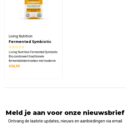
Living Nutrition
Fermented Symbiotic
Bio
Living Nutrition Fermented Symbiotic
Bio combineert traditionele
fermentatietechnieken met moderne
microbiologie. Deze formule bevat 30
€34,95
miljard kolonievormende eenheden
en meer dan 120 microbenstammen
uit kefir-kombucha gefermenteerde
gekiemde sojabonen.
Meld je aan voor onze nieuwsbrief
Ontvang de laatste updates, nieuws en aanbiedingen via email