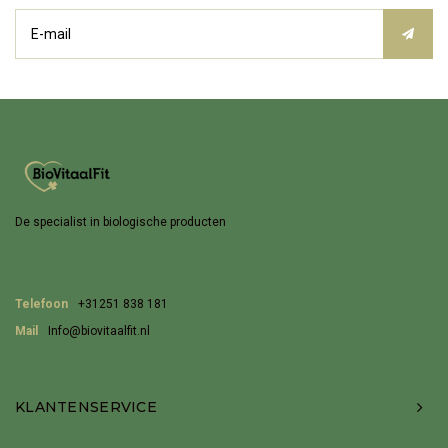
De specialist in biologische producten
Telefoon
+31251 838 181
Mail
Info@biovitaalfit.nl
KLANTENSERVICE