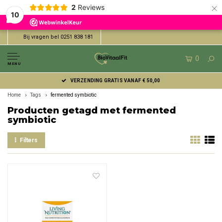
×
2
Reviews
10
Bij vragen bel 0251 838 181
0
MENU
VERZENDING GRATIS VANAF € 50,00
Home
Tags
fermented symbiotic
Producten getagd met fermented
symbiotic
Filters