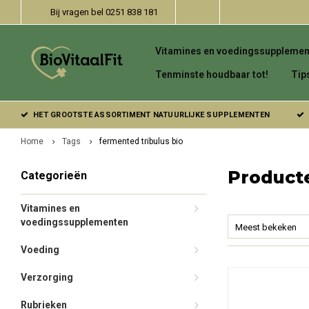
Bij vragen bel 0251 838 181
Vitamines en voedingssupplemen
Tenminste houdbaar tot!
Tip
HET GROOTSTE ASSORTIMENT NATUURLIJKE SUPPLEMENTEN
Home
Tags
fermented tribulus bio
Producte
Categorieën
Vitamines en
voedingssupplementen
Meest bekeken
Voeding
Verzorging
Rubrieken