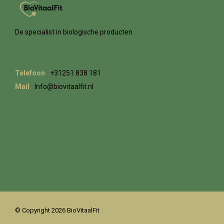
De specialist in biologische producten
Telefoon
+31251 838 181
Mail
Info@biovitaalfit.nl
© Copyright 2026 BioVitaalFit