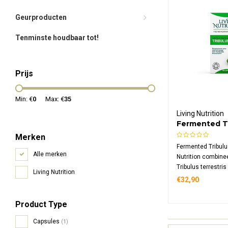
Geurproducten
Tenminste houdbaar tot!
Prijs
Min: €
0
Max: €
35
Living Nutrition
Fermented Tr
Merken
Fermented Tribulu
Alle merken
Nutrition combinee
Tribulus terrestri
Living Nutrition
geavanceerde kef
€32,90
fermentatie. Deze
formule bevat 70
Product Type
gefermenteerde tr
dagdosering.
Capsules
(1)