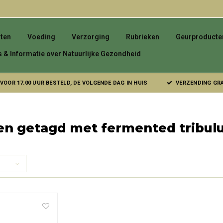
ten
Voeding
Verzorging
Rubrieken
Geurproducte
s & Informatie over Natuurlijke Gezondheid
VOOR 17.00 UUR BESTELD, DE VOLGENDE DAG IN HUIS
VERZENDING GRAT
n getagd met fermented tribulu