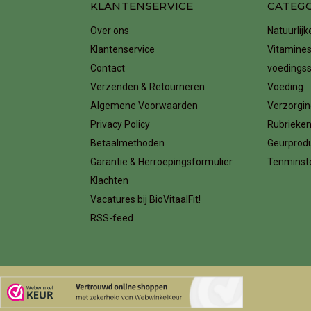
KLANTENSERVICE
CATEG
Over ons
Natuurlij
Klantenservice
Vitamines
Contact
voedings
Verzenden & Retourneren
Voeding
Algemene Voorwaarden
Verzorgin
Privacy Policy
Rubrieke
Betaalmethoden
Geurprod
Garantie & Herroepingsformulier
Tenminste
Klachten
Vacatures bij BioVitaalFit!
RSS-feed