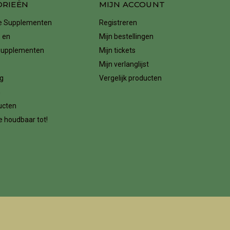
ORIEËN
MIJN ACCOUNT
ke Supplementen
Registreren
 en
Mijn bestellingen
supplementen
Mijn tickets
Mijn verlanglijst
g
Vergelijk producten
n
ucten
 houdbaar tot!