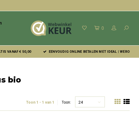
n
0
IS VANAF € 50,00
EENVOUDIG ONLINE BETALEN MET IDEAL | WERO
s bio
24
Toon 1 - 1 van 1
Toon: