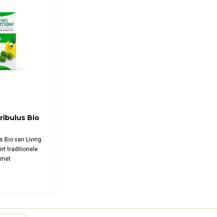
ibulus Bio
s Bio van Living
rt traditionele
s met
ir-kombucha
 biologische
0 mg
ibulus per