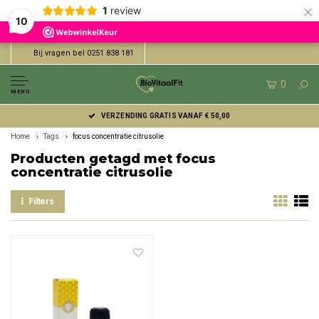
×
1
review
10
Bij vragen bel 0251 838 181
0
MENU
VERZENDING GRATIS VANAF € 50,00
Home
Tags
focus concentratie citrusolie
Producten getagd met focus
concentratie citrusolie
Filters