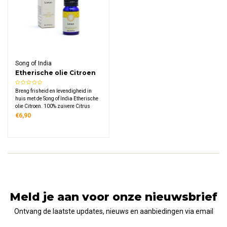
Song of India
Etherische olie Citroen
Breng frisheid en levendigheid in
huis met de Song of India Etherische
olie Citroen. 100% zuivere Citrus
limon schillolie, koudgeperst voor
€6,90
maximale helderheid — helder,
verfrissend en direct uitnodigend. De
frisse citrusgeur die elke ruimte
transformeert
Meld je aan voor onze nieuwsbrief
Ontvang de laatste updates, nieuws en aanbiedingen via email