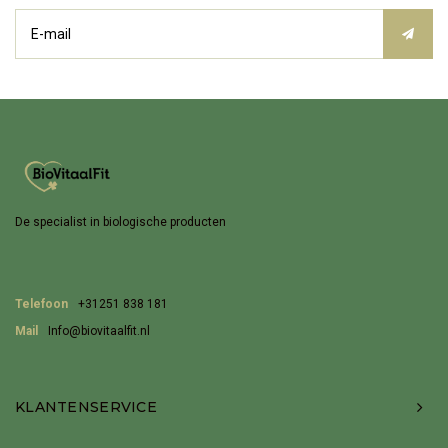
De specialist in biologische producten
Telefoon
+31251 838 181
Mail
Info@biovitaalfit.nl
KLANTENSERVICE