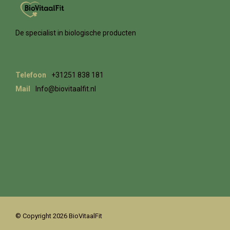
De specialist in biologische producten
Telefoon
+31251 838 181
Mail
Info@biovitaalfit.nl
© Copyright 2026 BioVitaalFit