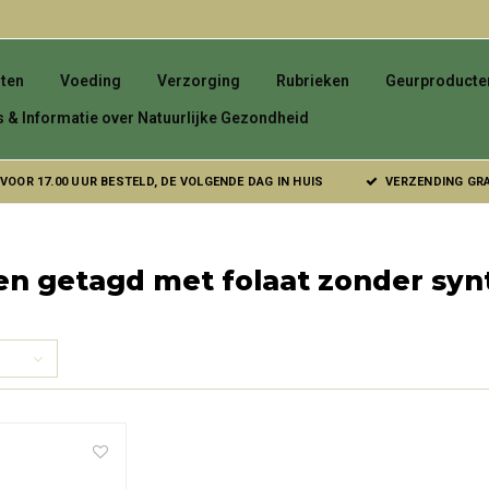
ten
Voeding
Verzorging
Rubrieken
Geurproducte
s & Informatie over Natuurlijke Gezondheid
VOOR 17.00 UUR BESTELD, DE VOLGENDE DAG IN HUIS
VERZENDING GRAT
n getagd met folaat zonder syn