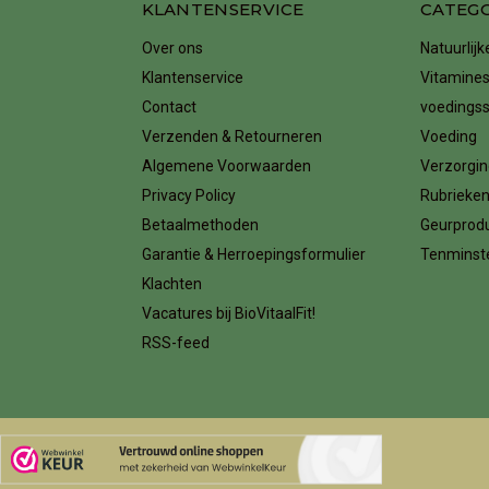
KLANTENSERVICE
CATEG
Over ons
Natuurlij
Klantenservice
Vitamines
Contact
voedings
Verzenden & Retourneren
Voeding
Algemene Voorwaarden
Verzorgin
Privacy Policy
Rubrieke
Betaalmethoden
Geurprod
Garantie & Herroepingsformulier
Tenminste
Klachten
Vacatures bij BioVitaalFit!
RSS-feed