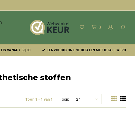
n
0
IS VANAF € 50,00
EENVOUDIG ONLINE BETALEN MET IDEAL | WERO
thetische stoffen
24
Toon 1 - 1 van 1
Toon: