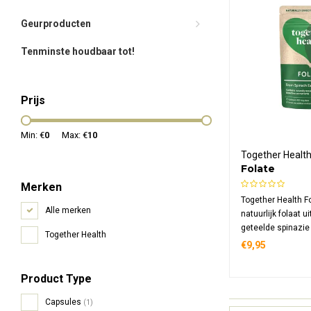
Geurproducten
Tenminste houdbaar tot!
Prijs
Min: €
0
Max: €
10
Together Healt
Folate
Merken
Together Health Fo
Alle merken
natuurlijk folaat u
geteelde spinazie 
Together Health
MTHF vorm die dir
€9,95
lichaam kan worde
capsule levert 40
Product Type
dagelijkse onders
synthetische toe
Capsules
(1)