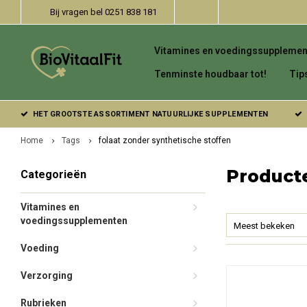
Bij vragen bel 0251 838 181
Vitamines en voedingssupplemen
Tenminste houdbaar tot!
Tip
HET GROOTSTE ASSORTIMENT NATUURLIJKE SUPPLEMENTEN
Home
Tags
folaat zonder synthetische stoffen
Producte
Categorieën
Vitamines en
voedingssupplementen
Meest bekeken
Voeding
Verzorging
Rubrieken