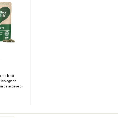
h
late biedt
it biologisch
in de actieve 5-
ect door het
n gebruikt. Elke
0 mcg folaat voor
teuning zonder
voegingen.