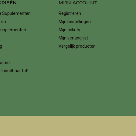
ORIEËN
MIJN ACCOUNT
ke Supplementen
Registreren
 en
Mijn bestellingen
supplementen
Mijn tickets
Mijn verlanglijst
g
Vergelijk producten
n
ucten
 houdbaar tot!