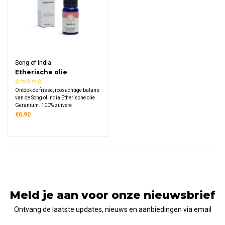
Song of India
Etherische olie
Geranium
Ontdek de frisse, roosachtige balans
van de Song of India Etherische olie
Geranium. 100% zuivere
Pelargonium graveolens bloemolie
€6,90
met glazen pipet — bloemig, licht
groen-citrusachtig en van nature
aromatisch. Tijdloze geurervaring in
een flesje.
Meld je aan voor onze nieuwsbrief
Ontvang de laatste updates, nieuws en aanbiedingen via email