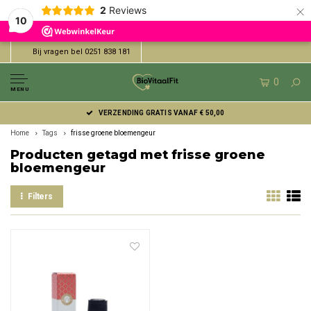
×
2
Reviews
10
Bij vragen bel 0251 838 181
0
MENU
VERZENDING GRATIS VANAF € 50,00
Home
Tags
frisse groene bloemengeur
Producten getagd met frisse groene
bloemengeur
Filters