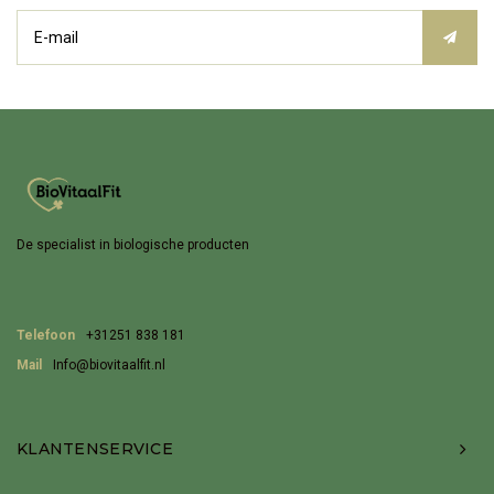
De specialist in biologische producten
Telefoon
+31251 838 181
Mail
Info@biovitaalfit.nl
KLANTENSERVICE