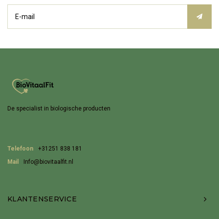
De specialist in biologische producten
Telefoon
+31251 838 181
Mail
Info@biovitaalfit.nl
KLANTENSERVICE