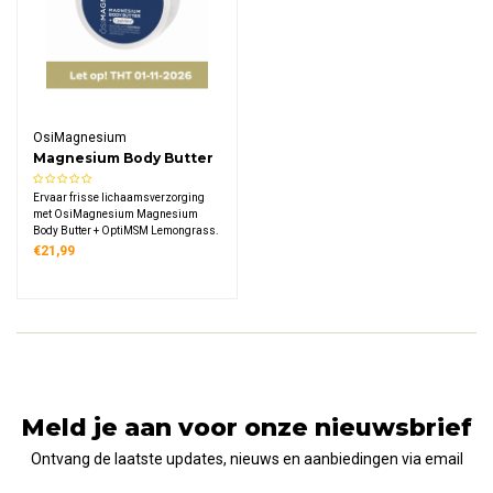
OsiMagnesium
Magnesium Body Butter
+ OptiMSM Lemongrass
Ervaar frisse lichaamsverzorging
met OsiMagnesium Magnesium
Body Butter + OptiMSM Lemongrass.
Deze luxe crème combineert
€21,99
Zechstein magnesium, organisch
zwavel en sheaboter met
verkwikkende citroengrasolie voor
complete huidverzorging na sport.
Meld je aan voor onze nieuwsbrief
Ontvang de laatste updates, nieuws en aanbiedingen via email