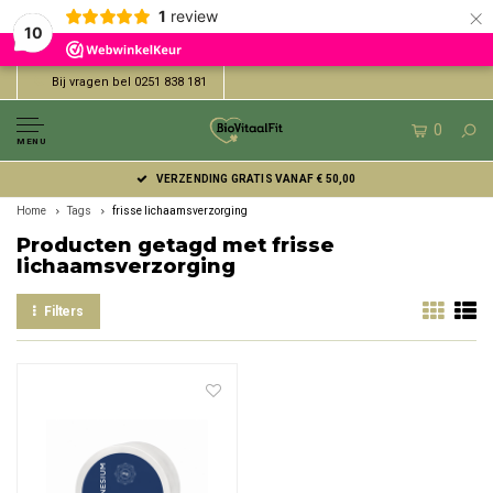
×
1
review
10
Bij vragen bel 0251 838 181
0
MENU
VERZENDING GRATIS VANAF € 50,00
Home
Tags
frisse lichaamsverzorging
Producten getagd met frisse
lichaamsverzorging
Filters