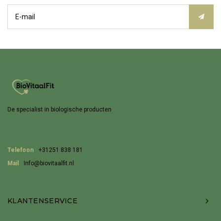
De specialist in biologische producten
Telefoon
+31251 838 181
Mail
Info@biovitaalfit.nl
KLANTENSERVICE