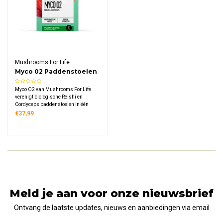
Mushrooms For Life
Myco 02 Paddenstoelen
Poeder Bio
Myco O2 van Mushrooms For Life
verenigt biologische Reishi en
Cordyceps paddenstoelen in één
poeder. Deze traditionele mix levert
€37,99
1000 mg extract per gram. Vrij van
kunstmatige toevoegingen en
geschikt voor veganisten.
Meld je aan voor onze nieuwsbrief
Ontvang de laatste updates, nieuws en aanbiedingen via email