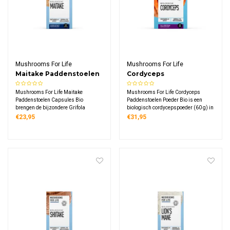
Mushrooms For Life
Mushrooms For Life
Maitake Paddenstoelen
Cordyceps
Capsules Bio
Paddenstoelen Poeder
Mushrooms For Life Maitake
Mushrooms For Life Cordyceps
Bio
Paddenstoelen Capsules Bio
Paddenstoelen Poeder Bio is een
brengen de bijzondere Grifola
biologisch cordycepspoeder (60 g) in
frondosa paddenstoel in een
een glazen pot dat je simpel mengt
€23,95
€31,95
praktische vorm, met 60 biologische
door koffie, thee, smoothie of
vegetarische capsules die elk 400
gerechten, met een heldere
mg puur Maitake
ingrediëntenlijst en praktisch
vruchtlichaamextract bevatten voor
gebruiksgemak.
dagelijks gebruik.