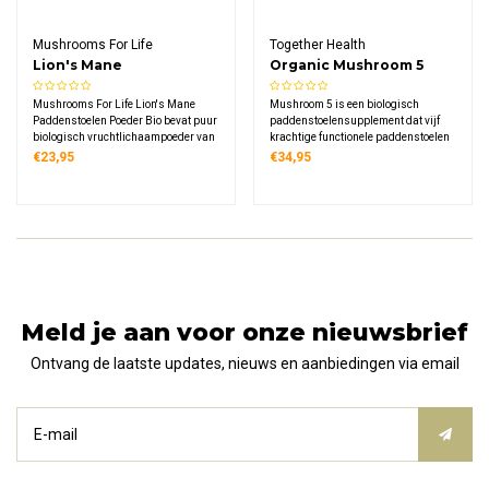
Mushrooms For Life
Together Health
Lion's Mane
Organic Mushroom 5
Paddenstoelen Poeder
(800mg)
Mushrooms For Life Lion's Mane
Mushroom 5 is een biologisch
Bio
Paddenstoelen Poeder Bio bevat puur
paddenstoelensupplement dat vijf
biologisch vruchtlichaampoeder van
krachtige functionele paddenstoelen
de opvallende Hericium erinaceus
combineert: Lion's Mane, Chaga,
€23,95
€34,95
paddenstoel in een praktisch glazen
Reishi, Shiitake en Maitake. Deze
potje van 60 gram, perfect voor
hoogwaardige formule bevat 800mg
dagelijks gebruik in smoothies, koffie
extract per dagdosering van twee
of in thee.
capsules.
Meld je aan voor onze nieuwsbrief
Ontvang de laatste updates, nieuws en aanbiedingen via email