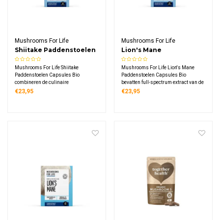
Mushrooms For Life
Mushrooms For Life
Shiitake Paddenstoelen
Lion's Mane
Capsules Bio
Paddenstoelen
Mushrooms For Life Shiitake
Mushrooms For Life Lion's Mane
Capsules Bio
Paddenstoelen Capsules Bio
Paddenstoelen Capsules Bio
combineren de culinaire
bevatten full-spectrum extract van de
beroemdheid van de Shiitake met de
bijzondere Hericium erinaceus
€23,95
€23,95
gemak van capsulevorm, met 60
paddenstoel in 60 vegetarische
biologische vegetarische capsules
capsules, elk met 400 mg puur
die elk 400 mg Shiitake extract
biologisch vruchtlichaamextract
bevatten uit verse vruchtlichamen.
verkregen via dubbele extractie.