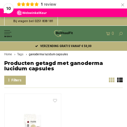
×
1
review
10
Bij vragen bel 0251 838 181
0
MENU
VERZENDING GRATIS VANAF € 50,00
Home
Tags
ganoderma lucidum capsules
Producten getagd met ganoderma
lucidum capsules
Filters