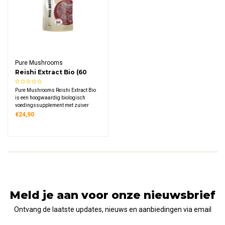
Pure Mushrooms
Reishi Extract Bio (60
capsules)
Pure Mushrooms Reishi Extract Bio
is een hoogwaardig biologisch
voedingssupplement met zuiver
reishi-extract uit het vruchtlichaam.
€24,90
Dit traditionele paddenstoelextract
bevat 30% polysacchariden en is
verrijkt met vitamine C.
Meld je aan voor onze nieuwsbrief
Ontvang de laatste updates, nieuws en aanbiedingen via email