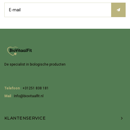
De specialist in biologische producten
Telefoon
+31251 838 181
Mail
Info@biovitaalfit.nl
KLANTENSERVICE