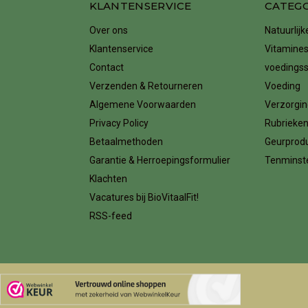
KLANTENSERVICE
CATEG
Over ons
Natuurlij
Klantenservice
Vitamines
Contact
voedings
Verzenden & Retourneren
Voeding
Algemene Voorwaarden
Verzorgin
Privacy Policy
Rubrieke
Betaalmethoden
Geurprod
Garantie & Herroepingsformulier
Tenminste
Klachten
Vacatures bij BioVitaalFit!
RSS-feed