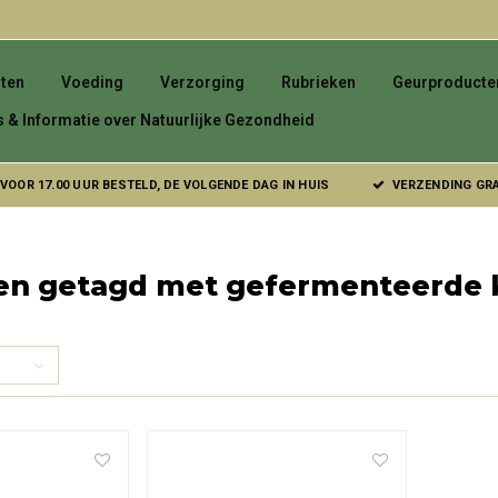
ten
Voeding
Verzorging
Rubrieken
Geurproducte
s & Informatie over Natuurlijke Gezondheid
VOOR 17.00 UUR BESTELD, DE VOLGENDE DAG IN HUIS
VERZENDING GRAT
en getagd met gefermenteerde 