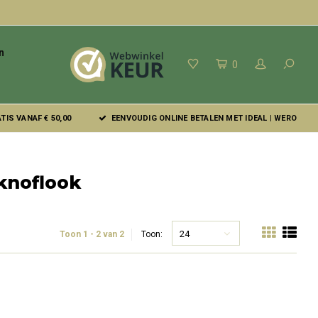
n
0
IS VANAF € 50,00
EENVOUDIG ONLINE BETALEN MET IDEAL | WERO
knoflook
24
Toon 1 - 2 van 2
Toon: