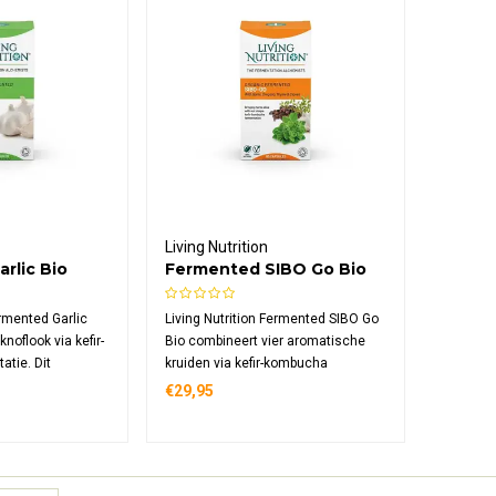
Living Nutrition
rlic Bio
Fermented SIBO Go Bio
ermented Garlic
Living Nutrition Fermented SIBO Go
noflook via kefir-
Bio combineert vier aromatische
tie. Dit
kruiden via kefir-kombucha
ement bevat 700
fermentatie. Deze formule bevat
€29,95
e knoflook per
knoflook bol, oregano blad, tijm en
aan S-
kruidnagel toppen, rijk aan enzymen
zymen en
en microflora met verhoogde bio-
rhoogde bio-
beschikbaarheid.