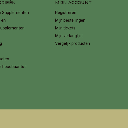
ORIEËN
MIJN ACCOUNT
ke Supplementen
Registreren
 en
Mijn bestellingen
supplementen
Mijn tickets
Mijn verlanglijst
g
Vergelijk producten
n
ucten
 houdbaar tot!