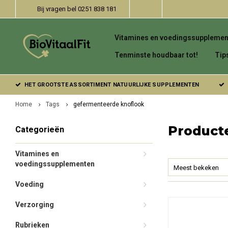
Bij vragen bel 0251 838 181
Vitamines en voedingssupplemen
Tenminste houdbaar tot!
Tip
HET GROOTSTE ASSORTIMENT NATUURLIJKE SUPPLEMENTEN
Home
Tags
gefermenteerde knoflook
Product
Categorieën
Vitamines en
voedingssupplementen
Meest bekeken
Voeding
Verzorging
Rubrieken