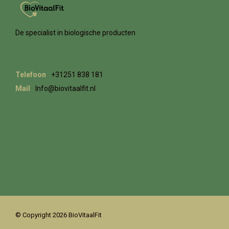
De specialist in biologische producten
Telefoon
+31251 838 181
Mail
Info@biovitaalfit.nl
© Copyright 2026 BioVitaalFit