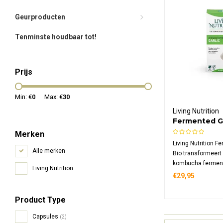
Geurproducten
Tenminste houdbaar tot!
Prijs
Min: €
0
Max: €
30
Living Nutrition
Fermented Ga
Merken
Living Nutrition F
Alle merken
Bio transformeert k
kombucha fermenta
Living Nutrition
biologische suppl
€29,95
mg gefermenteerd
dagdosering, rijk 
Product Type
allylcysteïne, en
microflora met ve
Capsules
(2)
beschikbaarheid