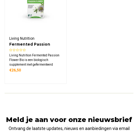
Living Nutrition
Fermented Passion
Flower Bio
Living Nutrition Fermented Passion
Flower Bio is een biologisch
supplement met gefermenteerd
passiebloemblad. Dankzij de unieke
€26,50
Kefir-kombucha fermentatie is het rijk
aan enzymen en microflora met een
hoge bio-beschikbaarheid.
Meld je aan voor onze nieuwsbrief
Ontvang de laatste updates, nieuws en aanbiedingen via email