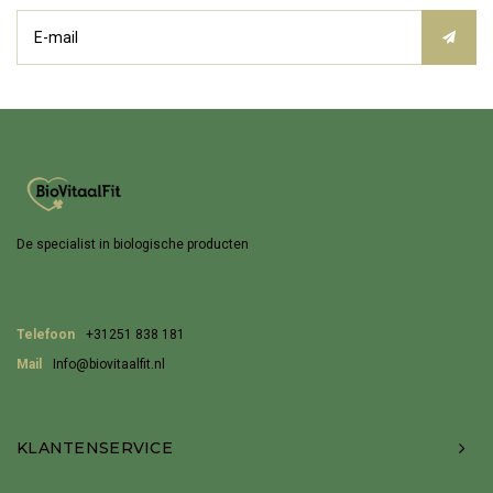
De specialist in biologische producten
Telefoon
+31251 838 181
Mail
Info@biovitaalfit.nl
KLANTENSERVICE