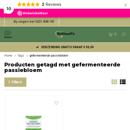
×
2
Reviews
10
Bij vragen bel 0251 838 181
0
MENU
VERZENDING GRATIS VANAF € 50,00
Home
Tags
gefermenteerde passiebloem
Producten getagd met gefermenteerde
passiebloem
Filters