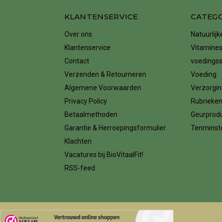
KLANTENSERVICE
CATEG
Over ons
Natuurlij
Klantenservice
Vitamines
Contact
voedings
Verzenden & Retourneren
Voeding
Algemene Voorwaarden
Verzorgin
Privacy Policy
Rubrieke
Betaalmethoden
Geurprod
Garantie & Herroepingsformulier
Tenminste
Klachten
Vacatures bij BioVitaalFit!
RSS-feed