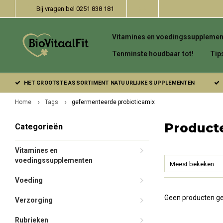
Bij vragen bel 0251 838 181
Vitamines en voedingssupplemen
Tenminste houdbaar tot!
Tip
HET GROOTSTE ASSORTIMENT NATUURLIJKE SUPPLEMENTEN
Home
Tags
gefermenteerde probioticamix
Product
Categorieën
Vitamines en
voedingssupplementen
Meest bekeken
Voeding
Geen producten ge
Verzorging
Rubrieken