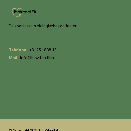
De specialist in biologische producten
Telefoon
+31251 838 181
Mail
Info@biovitaalfit.nl
© Copyright 2026 BioVitaalFit