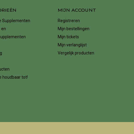
ORIEËN
MIJN ACCOUNT
ke Supplementen
Registreren
 en
Mijn bestellingen
supplementen
Mijn tickets
Mijn verlanglijst
g
Vergelijk producten
n
ucten
 houdbaar tot!