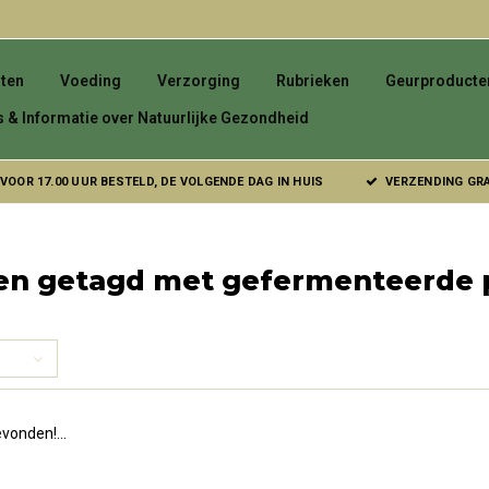
ten
Voeding
Verzorging
Rubrieken
Geurproducte
s & Informatie over Natuurlijke Gezondheid
VOOR 17.00 UUR BESTELD, DE VOLGENDE DAG IN HUIS
VERZENDING GRAT
en getagd met gefermenteerde 
vonden!...