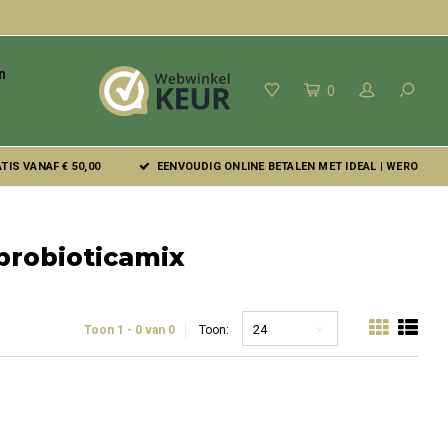
n
0
IS VANAF € 50,00
EENVOUDIG ONLINE BETALEN MET IDEAL | WERO
probioticamix
24
Toon 1 - 0 van 0
Toon: