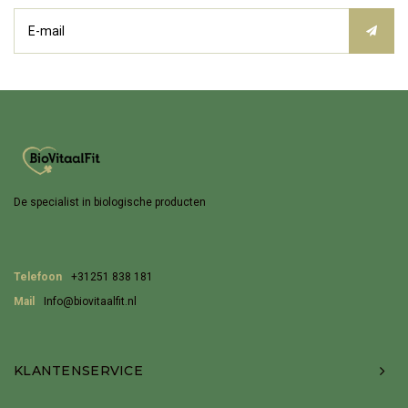
De specialist in biologische producten
Telefoon
+31251 838 181
Mail
Info@biovitaalfit.nl
KLANTENSERVICE