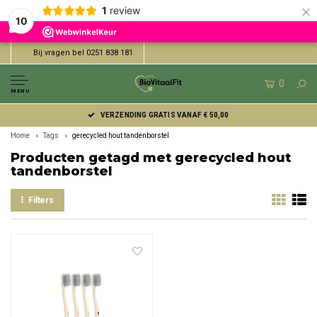
×
1
review
10
Bij vragen bel 0251 838 181
0
MENU
VERZENDING GRATIS VANAF € 50,00
Home
Tags
gerecycled hout tandenborstel
Producten getagd met gerecycled hout
tandenborstel
Filters