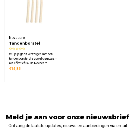
Novacare
Tandenborstel
Houtvezel Micro Zilver
Wil je je gebit verzorgen met een
tandenborstel die zowel duurzaam
als effectief is? De Novacare
Tandenborstel Houtvezel Micro Zilver
€14,85
maakt gebruik van gerecycled
houtvezel en micro zilver voor een
zachte reiniging die je tanden én het
milieu respecteert.
Meld je aan voor onze nieuwsbrief
Ontvang de laatste updates, nieuws en aanbiedingen via email