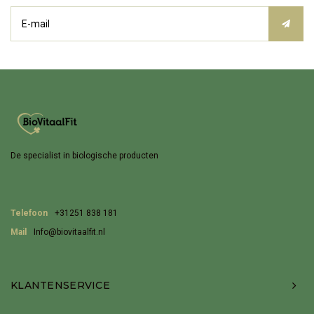
De specialist in biologische producten
Telefoon
+31251 838 181
Mail
Info@biovitaalfit.nl
KLANTENSERVICE