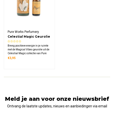
Pure Works Perfumery
Celestial Magic Geurolie
Magical Vibes
Breng positieve energie in je ruimte
met de Magical Vibes geurolie uit de
Celestial Magic collectie van Pure
Works Perfumery. De frisse, kruidige
€3,95
blend van lavendel en rozemarijn
zorgt voor een verfrissende en
inspirerende sfeer in huis.
Meld je aan voor onze nieuwsbrief
Ontvang de laatste updates, nieuws en aanbiedingen via email