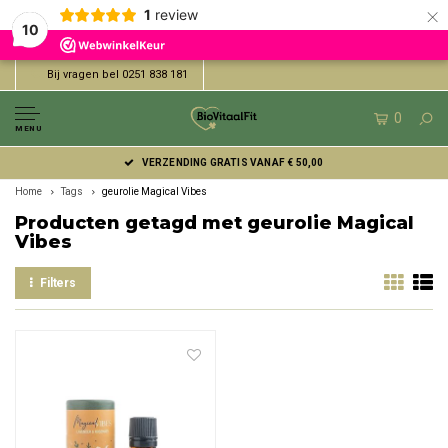
×
1
review
10
Bij vragen bel 0251 838 181
0
MENU
VERZENDING GRATIS VANAF € 50,00
Home
Tags
geurolie Magical Vibes
Producten getagd met geurolie Magical
Vibes
Filters