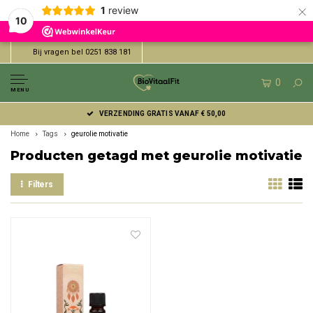
×
1
review
10
Bij vragen bel 0251 838 181
0
MENU
VERZENDING GRATIS VANAF € 50,00
Home
Tags
geurolie motivatie
Producten getagd met geurolie motivatie
Filters