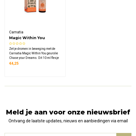
Carnatia
Magic Within You
geurolie Chase your
Zet je dromen in beweging met de
Dreams
Carnatia Magic Within You geurolie
Chase your Dreams. Dit 10 ml flesje
verspreidt een frisse, inspirerende
€4,25
geur via je aromabrander of diffuser.
Een dagelijkse aansporing om te
durven dromen en te handelen.
Meld je aan voor onze nieuwsbrief
Ontvang de laatste updates, nieuws en aanbiedingen via email