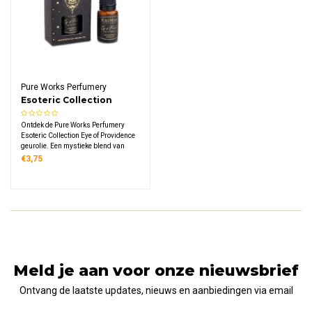
Pure Works Perfumery
Esoteric Collection
Geurolie Eye of
Ontdek de Pure Works Perfumery
Providence
Esoteric Collection Eye of Providence
geurolie. Een mystieke blend van
salie en witte thee, handgemaakt in
€3,75
India. Perfect voor diffusers en het
scheppen van een serene,
harmonieuze sfeer.
Meld je aan voor onze nieuwsbrief
Ontvang de laatste updates, nieuws en aanbiedingen via email