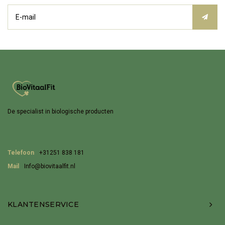
De specialist in biologische producten
Telefoon
+31251 838 181
Mail
Info@biovitaalfit.nl
KLANTENSERVICE