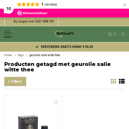
×
1
review
10
Bij vragen bel 0251 838 181
0
MENU
VERZENDING GRATIS VANAF € 50,00
Home
Tags
geurolie salie witte thee
Producten getagd met geurolie salie
witte thee
Filters