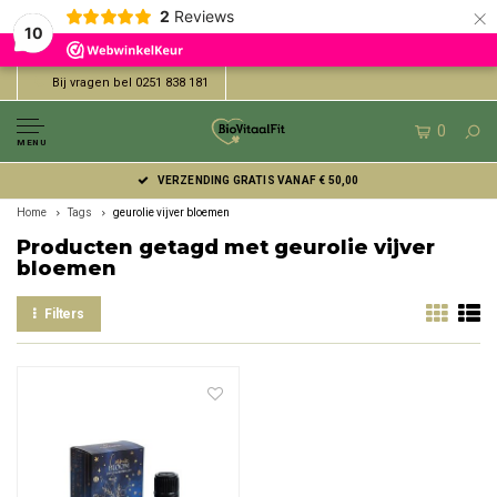
×
2
Reviews
10
Bij vragen bel 0251 838 181
0
MENU
VERZENDING GRATIS VANAF € 50,00
Home
Tags
geurolie vijver bloemen
Producten getagd met geurolie vijver
bloemen
Filters