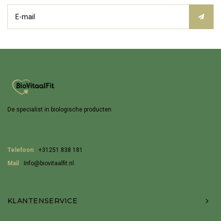
De specialist in biologische producten
Telefoon
+31251 838 181
Mail
Info@biovitaalfit.nl
KLANTENSERVICE