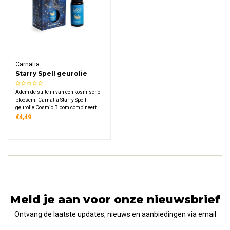
Carnatia
Starry Spell geurolie
Cosmic Bloom
Adem de stilte in van een kosmische
bloesem. Carnatia Starry Spell
geurolie Cosmic Bloom combineert
de zuivere frisheid van lotus met de
€4,49
dauwachtige zoetheid van waterlelie.
Een lichte, aquatische bloemengeur
in 10 ml voor diffuser en
aromabrander.
Meld je aan voor onze nieuwsbrief
Ontvang de laatste updates, nieuws en aanbiedingen via email