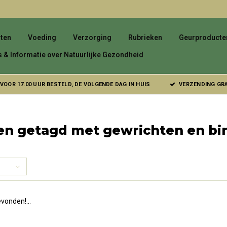
ten
Voeding
Verzorging
Rubrieken
Geurproducte
s & Informatie over Natuurlijke Gezondheid
VOOR 17.00 UUR BESTELD, DE VOLGENDE DAG IN HUIS
VERZENDING GRAT
en getagd met gewrichten en bi
vonden!...