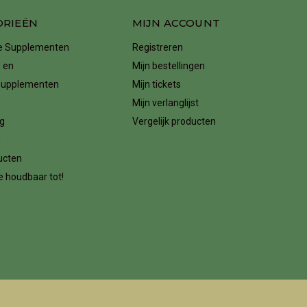
ORIEËN
MIJN ACCOUNT
ke Supplementen
Registreren
 en
Mijn bestellingen
supplementen
Mijn tickets
Mijn verlanglijst
g
Vergelijk producten
n
ucten
 houdbaar tot!