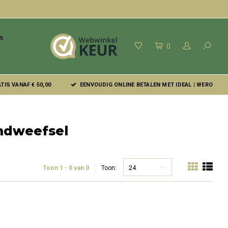
n
0
IS VANAF € 50,00
EENVOUDIG ONLINE BETALEN MET IDEAL | WERO
ndweefsel
24
Toon 1 - 0 van 0
Toon: