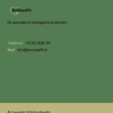
De specialist in biologische producten
Telefoon
+31251 838 181
Mail
Info@biovitaalfit.nl
© Copyright 2026 BioVitaalFit