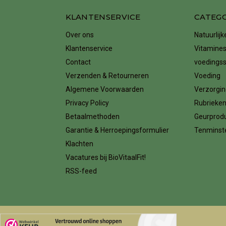
KLANTENSERVICE
CATEG
Over ons
Natuurlij
Klantenservice
Vitamines
Contact
voedings
Verzenden & Retourneren
Voeding
Algemene Voorwaarden
Verzorgin
Privacy Policy
Rubrieke
Betaalmethoden
Geurprod
Garantie & Herroepingsformulier
Tenminste
Klachten
Vacatures bij BioVitaalFit!
RSS-feed