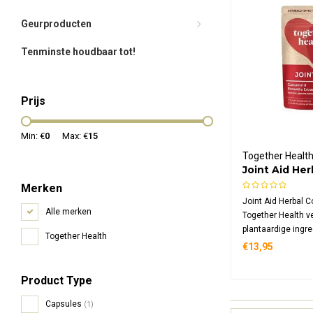
Geurproducten
Tenminste houdbaar tot!
Prijs
Min: €
0
Max: €
15
Together Healt
Joint Aid He
Merken
Joint Aid Herbal 
Alle merken
Together Health v
plantaardige ingr
Together Health
waaronder curcumi
€13,95
kurkuma, boswelli
zwarte peper met p
Product Type
Capsules
(1)