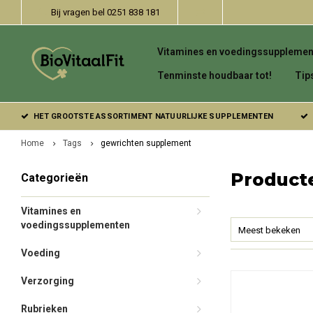
Bij vragen bel 0251 838 181
Vitamines en voedingssupplemen
Tenminste houdbaar tot!
Tip
HET GROOTSTE ASSORTIMENT NATUURLIJKE SUPPLEMENTEN
Home
Tags
gewrichten supplement
Product
Categorieën
Vitamines en
voedingssupplementen
Meest bekeken
Voeding
Verzorging
Rubrieken