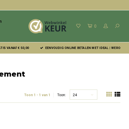
n
0
IS VANAF € 50,00
EENVOUDIG ONLINE BETALEN MET IDEAL | WERO
lement
24
Toon 1 - 1 van 1
Toon: