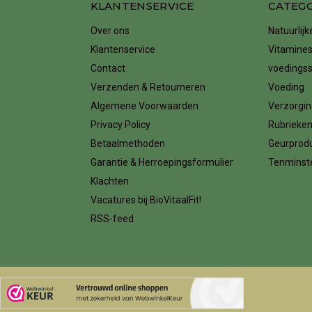
KLANTENSERVICE
CATEG
Over ons
Natuurlij
Klantenservice
Vitamines
Contact
voedings
Verzenden & Retourneren
Voeding
Algemene Voorwaarden
Verzorgin
Privacy Policy
Rubrieke
Betaalmethoden
Geurprod
Garantie & Herroepingsformulier
Tenminste
Klachten
Vacatures bij BioVitaalFit!
RSS-feed