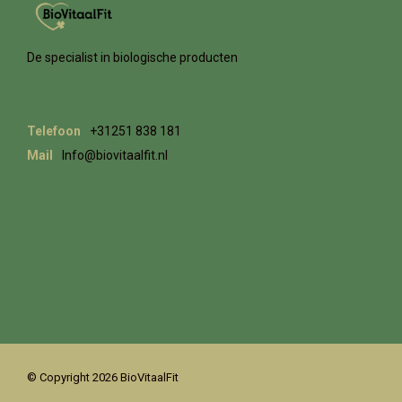
De specialist in biologische producten
Telefoon
+31251 838 181
Mail
Info@biovitaalfit.nl
© Copyright 2026 BioVitaalFit