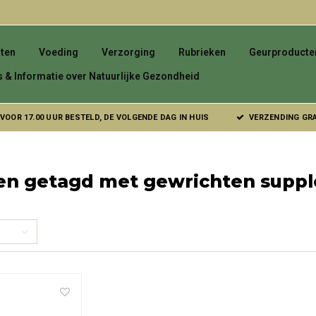
ten
Voeding
Verzorging
Rubrieken
Geurproducte
s & Informatie over Natuurlijke Gezondheid
VOOR 17.00 UUR BESTELD, DE VOLGENDE DAG IN HUIS
VERZENDING GRAT
en getagd met gewrichten supp