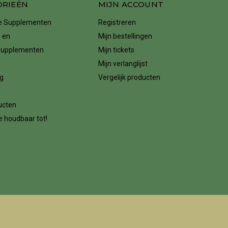
ORIEËN
MIJN ACCOUNT
ke Supplementen
Registreren
 en
Mijn bestellingen
supplementen
Mijn tickets
Mijn verlanglijst
g
Vergelijk producten
n
ucten
 houdbaar tot!