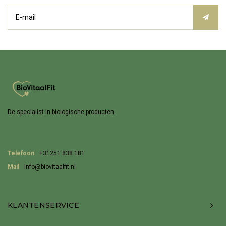
De specialist in biologische producten
Telefoon
+31251 838 181
Mail
Info@biovitaalfit.nl
KLANTENSERVICE