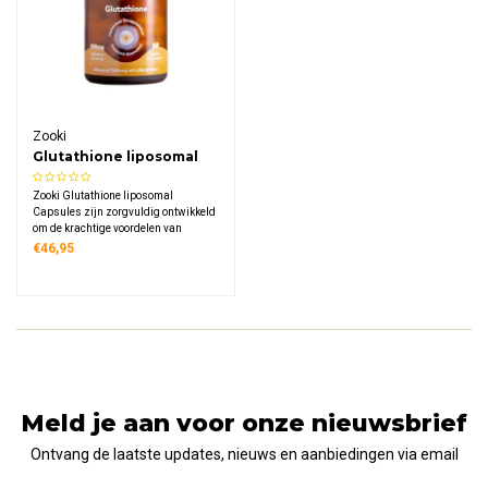
Zooki
Glutathione liposomal
Capsules
Zooki Glutathione liposomal
Capsules zijn zorgvuldig ontwikkeld
om de krachtige voordelen van
glutathion (bekend als het meester-
€46,95
antioxidant van het lichaam) te
leveren in een innovatieve liposomale
vorm.
Meld je aan voor onze nieuwsbrief
Ontvang de laatste updates, nieuws en aanbiedingen via email