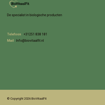
De specialist in biologische producten
Telefoon
+31251 838 181
Mail
Info@biovitaalfit.nl
© Copyright 2026 BioVitaalFit