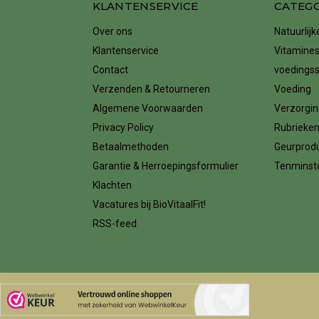
KLANTENSERVICE
CATEG
Over ons
Natuurlij
Klantenservice
Vitamines
Contact
voedings
Verzenden & Retourneren
Voeding
Algemene Voorwaarden
Verzorgin
Privacy Policy
Rubrieke
Betaalmethoden
Geurprod
Garantie & Herroepingsformulier
Tenminste
Klachten
Vacatures bij BioVitaalFit!
RSS-feed