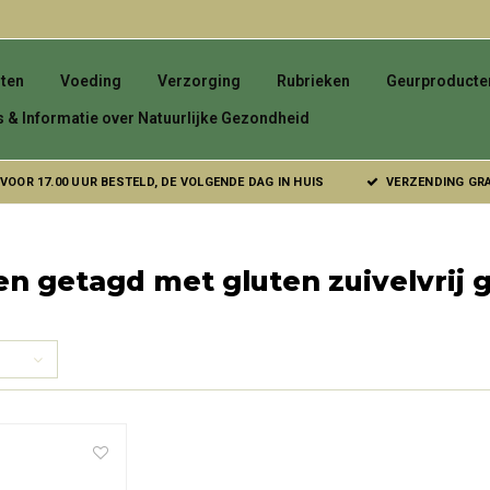
ten
Voeding
Verzorging
Rubrieken
Geurproducte
s & Informatie over Natuurlijke Gezondheid
VOOR 17.00 UUR BESTELD, DE VOLGENDE DAG IN HUIS
VERZENDING GRAT
n getagd met gluten zuivelvrij g