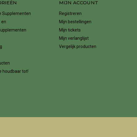
ORIEËN
MIJN ACCOUNT
ke Supplementen
Registreren
 en
Mijn bestellingen
supplementen
Mijn tickets
Mijn verlanglijst
g
Vergelijk producten
n
ucten
 houdbaar tot!