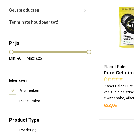
Geurproducten
Tenminste houdbaar tot!
Prijs
Min: €
0
Max: €
25
Planet Paleo
Pure Gelatin
Merken
Planet Paleo Pure 
Alle merken
veelzijdig gelati
eiwitgehalte, afk
Planet Paleo
grasgevoerde rund
€23,95
natuurlijke produc
toevoegingen is i
Product Type
maken van gelei, 
proteïneshakes en
Poeder
(1)
soepen.