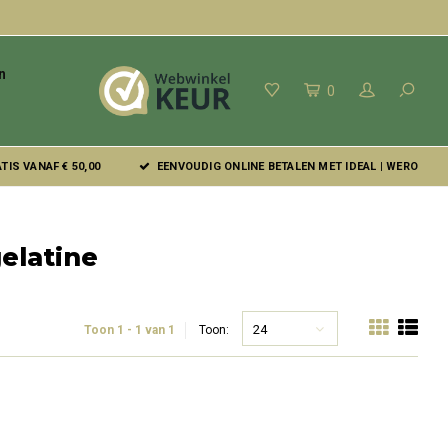
n
0
IS VANAF € 50,00
EENVOUDIG ONLINE BETALEN MET IDEAL | WERO
elatine
24
Toon 1 - 1 van 1
Toon: