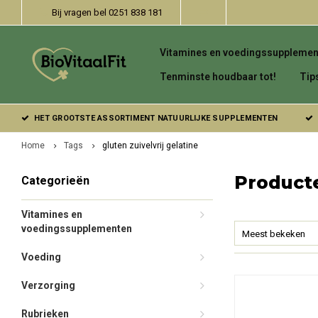
Bij vragen bel 0251 838 181
Vitamines en voedingssupplemen
Tenminste houdbaar tot!
Tip
HET GROOTSTE ASSORTIMENT NATUURLIJKE SUPPLEMENTEN
Home
Tags
gluten zuivelvrij gelatine
Producte
Categorieën
Vitamines en
voedingssupplementen
Meest bekeken
Voeding
Verzorging
Rubrieken