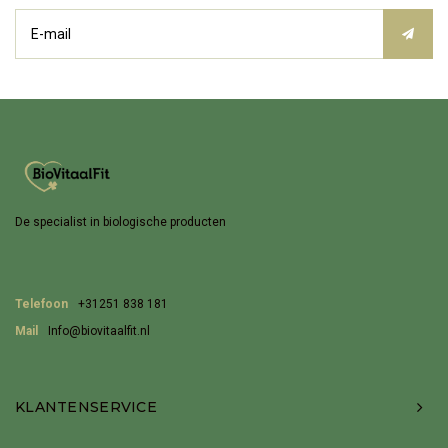
De specialist in biologische producten
Telefoon
+31251 838 181
Mail
Info@biovitaalfit.nl
KLANTENSERVICE