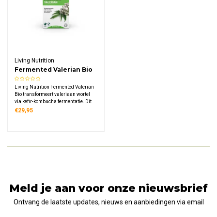
Living Nutrition
Fermented Valerian Bio
Living Nutrition Fermented Valerian
Bio transformeert valeriaan wortel
via kefir-kombucha fermentatie. Dit
biologische supplement bevat 600
€29,95
mg gefermenteerde valeriaan per
dagdosering, rijk aan enzymen en
microflora met verhoogde bio-
beschikbaarheid.
Meld je aan voor onze nieuwsbrief
Ontvang de laatste updates, nieuws en aanbiedingen via email