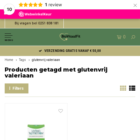
×
1
review
10
Bij vragen bel 0251 838 181
0
MENU
VERZENDING GRATIS VANAF € 50,00
Home
Tags
glutenvrij valeriaan
Producten getagd met glutenvrij
valeriaan
Filters