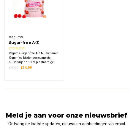
Vegums
Sugar-free A-Z
Multivitamin Gummies
Vegums Sugar-free A-Z Multivitamin
Gummies bieden een complete,
suikervrije en 100% plantaardige
aanvulling van maar liefst 10
€14,99
€20,90
essentiële vitamines en mineralen,
waaronder vitamine B12, C, D3,
foliumzuur en zink.
Meld je aan voor onze nieuwsbrief
Ontvang de laatste updates, nieuws en aanbiedingen via email