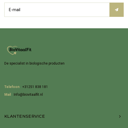
De specialist in biologische producten
Telefoon
+31251 838 181
Mail
Info@biovitaalfit.nl
KLANTENSERVICE