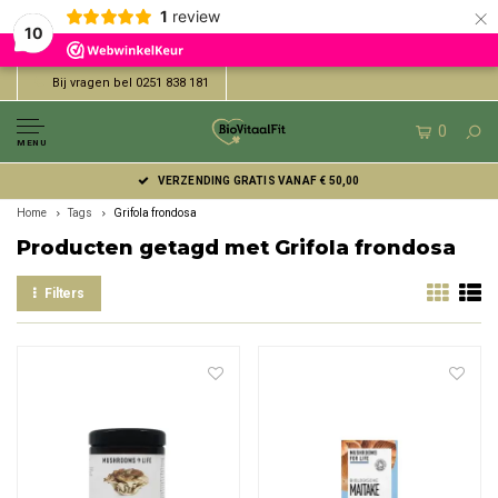
×
1
review
10
Bij vragen bel 0251 838 181
0
MENU
VERZENDING GRATIS VANAF € 50,00
Home
Tags
Grifola frondosa
Producten getagd met Grifola frondosa
Filters