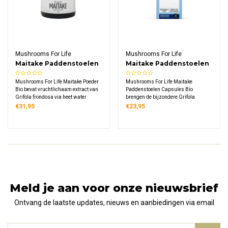
Mushrooms For Life
Mushrooms For Life
Maitake Paddenstoelen
Maitake Paddenstoelen
Poeder Bio
Capsules Bio
Mushrooms For Life Maitake Poeder
Mushrooms For Life Maitake
Bio bevat vruchtlichaam extract van
Paddenstoelen Capsules Bio
Grifola frondosa via heet water
brengen de bijzondere Grifola
extractie. Dit biologische supplement
frondosa paddenstoel in een
€31,95
€23,95
levert 1000 mg maitake extract per
praktische vorm, met 60 biologische
dagdosering, rijk aan D-fractie
vegetarische capsules die elk 400
polysacchariden. Vegan, glutenvrij.
mg puur Maitake
vruchtlichaamextract bevatten voor
dagelijks gebruik.
Meld je aan voor onze nieuwsbrief
Ontvang de laatste updates, nieuws en aanbiedingen via email