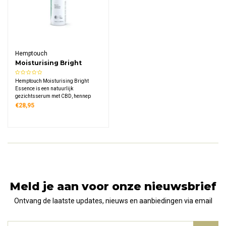
Hemptouch
Moisturising Bright
Essence
Hemptouch Moisturising Bright
Essence is een natuurlijk
gezichtsserum met CBD, hennep
hydrolaat, hyaluronzuur en
€28,95
zilverspar extract. Het hydrateert
intensief, verheldert de teint en geeft
de huid direct een natuurlijke glow
zonder alcohol.
Meld je aan voor onze nieuwsbrief
Ontvang de laatste updates, nieuws en aanbiedingen via email