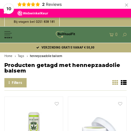
×
2
Reviews
10
Bij vragen bel 0251 838 181
0
MENU
VERZENDING GRATIS VANAF € 50,00
Home
Tags
hennepzaadolie balsem
Producten getagd met hennepzaadolie
balsem
Filters