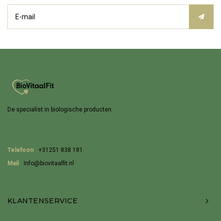
De specialist in biologische producten
Telefoon
+31251 838 181
Mail
Info@biovitaalfit.nl
KLANTENSERVICE