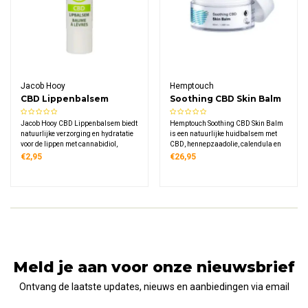
Jacob Hooy
Hemptouch
CBD Lippenbalsem
Soothing CBD Skin Balm
Jacob Hooy CBD Lippenbalsem biedt
Hemptouch Soothing CBD Skin Balm
natuurlijke verzorging en hydratatie
is een natuurlijke huidbalsem met
voor de lippen met cannabidiol,
CBD, hennepzaadolie, calendula en
sheaboter, calendula en plantaardige
lavendel. De verzorgende formule
€2,95
€26,95
oliën. Deze compacte stick van 4,8
hydrateert en beschermt de gevoelige
gram is makkelijk mee te nemen voor
tot normale huid en trekt snel in
onderweg.
zonder vlekken achter te laten.
Meld je aan voor onze nieuwsbrief
Ontvang de laatste updates, nieuws en aanbiedingen via email