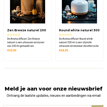
Zen Breeze naturel 200
Round white naturel 300
ml
ml
De Aroma diffuser Zen Breeze
De Aroma diffuser Round white
naturel is een ultrasone verstuiver
naturel 300 ml is een stijlvolle
van 200 ml gemaakt van
ultrasone vernevelaar die etherische
polypropyleen. Met 7-kleuren LED-
oliën fijn verspreidt als koude nevel.
€32,90
€34,95
licht en instelbare nevelverspreiding
Met een naturel houtlook afwerking
creëer je een rustgevende
en zacht LED-licht past hij naadloos
aromatherapie ervaring thuis.
in elk interieur.
Meld je aan voor onze nieuwsbrief
Ontvang de laatste updates, nieuws en aanbiedingen via email