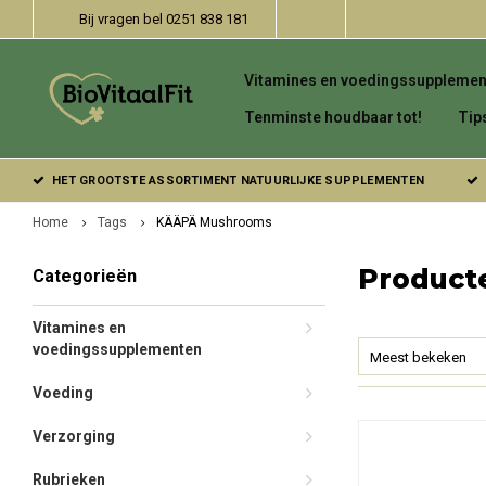
Bij vragen bel 0251 838 181
Vitamines en voedingssupplemen
Tenminste houdbaar tot!
Tip
HET GROOTSTE ASSORTIMENT NATUURLIJKE SUPPLEMENTEN
Home
Tags
KÄÄPÄ Mushrooms
Product
Categorieën
Vitamines en
voedingssupplementen
Meest bekeken
Voeding
Verzorging
Rubrieken