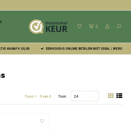
n
0
IS VANAF € 50,00
EENVOUDIG ONLINE BETALEN MET IDEAL | WERO
ms
24
Toon 1 - 3 van 3
Toon: