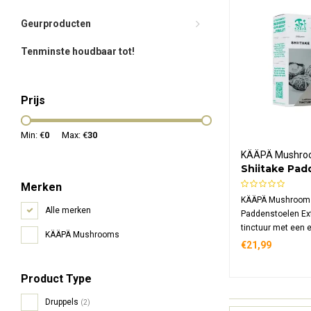
Geurproducten
Tenminste houdbaar tot!
Prijs
Min: €
0
Max: €
30
KÄÄPÄ Mushro
Shiitake Pa
Extract Bio
Merken
KÄÄPÄ Mushrooms
Alle merken
Paddenstoelen Ext
tinctuur met een e
KÄÄPÄ Mushrooms
20:1. De shiitake
€21,99
zijn biologisch g
verwerkt met een 
Product Type
extractieproces. D
517 mg shiitake p
Druppels
(2)
dosering