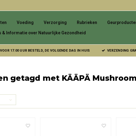
ten
Voeding
Verzorging
Rubrieken
Geurproducte
s & Informatie over Natuurlijke Gezondheid
VOOR 17.00 UUR BESTELD, DE VOLGENDE DAG IN HUIS
VERZENDING GRAT
en getagd met KÄÄPÄ Mushroo