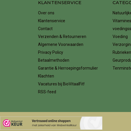
KLANTENSERVICE
CATEG
Over ons
Natuurlij
Klantenservice
Vitamines
Contact
voedings
Verzenden & Retourneren
Voeding
Algemene Voorwaarden
Verzorgin
Privacy Policy
Rubrieke
Betaalmethoden
Geurprod
Garantie & Herroepingsformulier
Tenminste
Klachten
Vacatures bij BioVitaalFit!
RSS-feed