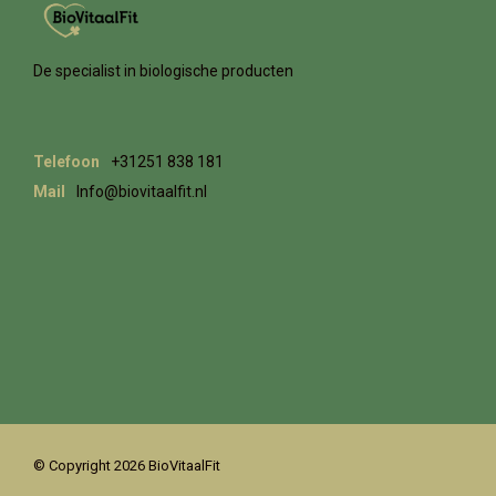
De specialist in biologische producten
Telefoon
+31251 838 181
Mail
Info@biovitaalfit.nl
© Copyright 2026 BioVitaalFit