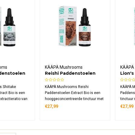
oms
KÄÄPÄ Mushrooms
KÄÄPÄ
ddenstoelen
Reishi Paddenstoelen
Lion'
Extract Bio
Padde
Bio
 Shiitake
KÄÄPÄ Mushrooms Reishi
KÄÄPÄ M
ract Bio is een
Paddenstoelen Extract Bio is een
Paddenst
xtractieratio van
hooggeconcentreerde tinctuur met
tinctuur
 paddenstoelen
12:1 extractieratio. Biologisch
16:1. De
€27,99
€27,99
ekweekt en
gekweekt op Finse bodem en
biologis
ultrasoon
geëxtraheerd met geavanceerde
verwerkt
e formule levert
UAE-technologie, levert deze
extracti
er dagelijkse
formule 161 mg reishi per
198 mg l
dagelijkse dosering.
dosering