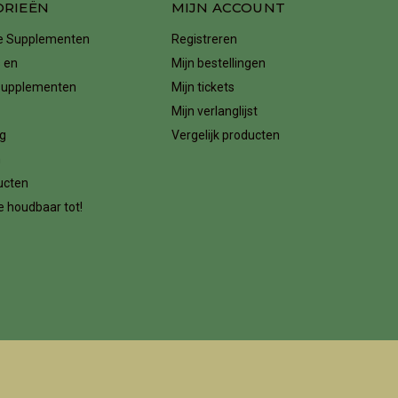
ORIEËN
MIJN ACCOUNT
ke Supplementen
Registreren
 en
Mijn bestellingen
supplementen
Mijn tickets
Mijn verlanglijst
g
Vergelijk producten
n
ucten
 houdbaar tot!