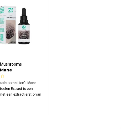
 Mushrooms
s Mane
nstoelen Extract
ushrooms Lion’s Mane
oelen Extract is een
 met een extractieratio van
 paddenstoelen zijn
ch gekweekt in Finland en
 met een ultrasoon
eproces. De formule levert
ion’s mane per dag
.