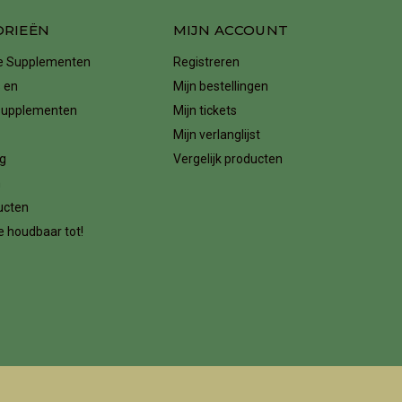
ORIEËN
MIJN ACCOUNT
ke Supplementen
Registreren
 en
Mijn bestellingen
supplementen
Mijn tickets
Mijn verlanglijst
g
Vergelijk producten
n
ucten
 houdbaar tot!