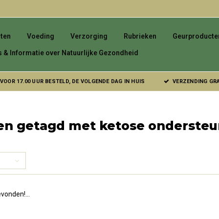
ten
Voeding
Verzorging
Rubrieken
Geurproducte
s & Informatie over Natuurlijke Gezondheid
VOOR 17.00 UUR BESTELD, DE VOLGENDE DAG IN HUIS
VERZENDING GRAT
en getagd met ketose ondersteu
vonden!...