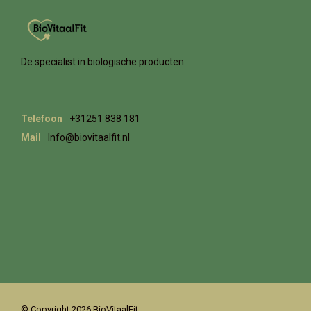
De specialist in biologische producten
Telefoon
+31251 838 181
Mail
Info@biovitaalfit.nl
© Copyright 2026 BioVitaalFit