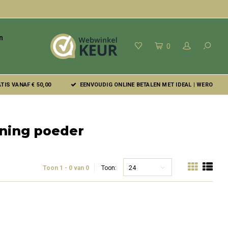
n
0
IS VANAF € 50,00
EENVOUDIG ONLINE BETALEN MET IDEAL | WERO
ning poeder
24
Toon 1 - 0 van 0
Toon: