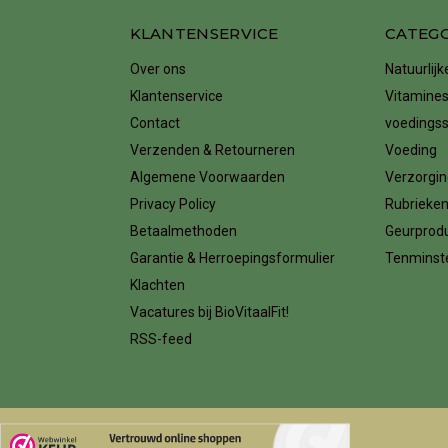
KLANTENSERVICE
CATEG
Over ons
Natuurlij
Klantenservice
Vitamines
Contact
voedings
Verzenden & Retourneren
Voeding
Algemene Voorwaarden
Verzorgin
Privacy Policy
Rubrieke
Betaalmethoden
Geurprod
Garantie & Herroepingsformulier
Tenminste
Klachten
Vacatures bij BioVitaalFit!
RSS-feed