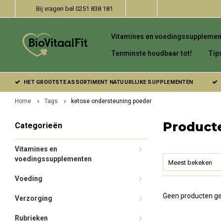
Bij vragen bel 0251 838 181
Vitamines en voedingssupplemen
Tenminste houdbaar tot!
Tip
HET GROOTSTE ASSORTIMENT NATUURLIJKE SUPPLEMENTEN
Home
Tags
ketose ondersteuning poeder
Product
Categorieën
Vitamines en
voedingssupplementen
Meest bekeken
Voeding
Geen producten ge
Verzorging
Rubrieken