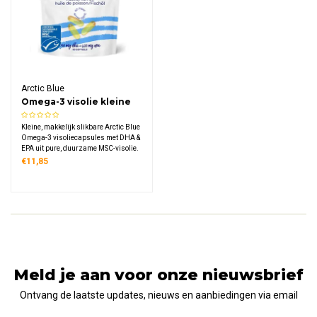
Arctic Blue
Omega-3 visolie kleine
capsules DHA & EPA
Kleine, makkelijk slikbare Arctic Blue
Omega-3 visoliecapsules met DHA &
EPA uit pure, duurzame MSC-visolie.
Zonder vissige oprispingen en
€11,85
ideaal voor dagelijkse ondersteuning
van hart, hersenen en ogen.
Meld je aan voor onze nieuwsbrief
Ontvang de laatste updates, nieuws en aanbiedingen via email