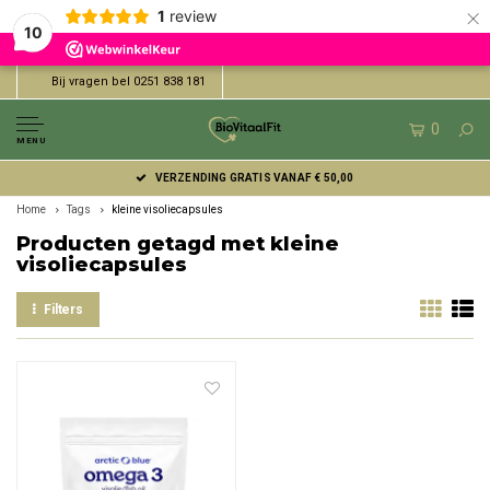
×
1
review
10
Bij vragen bel 0251 838 181
0
MENU
VERZENDING GRATIS VANAF € 50,00
Home
Tags
kleine visoliecapsules
Producten getagd met kleine
visoliecapsules
Filters