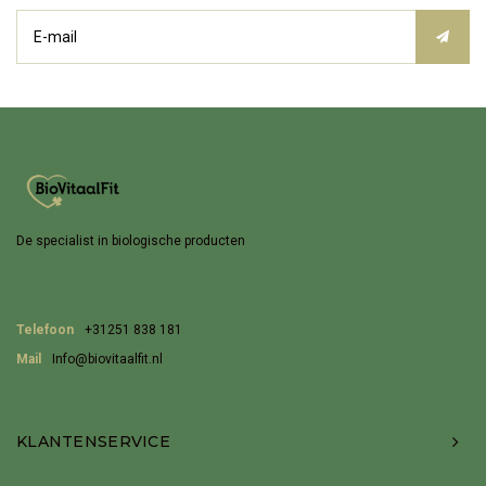
De specialist in biologische producten
Telefoon
+31251 838 181
Mail
Info@biovitaalfit.nl
KLANTENSERVICE