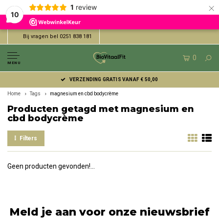
×
1
review
10
Bij vragen bel 0251 838 181
0
MENU
VERZENDING GRATIS VANAF € 50,00
Home
Tags
magnesium en cbd bodycrème
Producten getagd met magnesium en
cbd bodycrème
Filters
Geen producten gevonden!...
Meld je aan voor onze nieuwsbrief