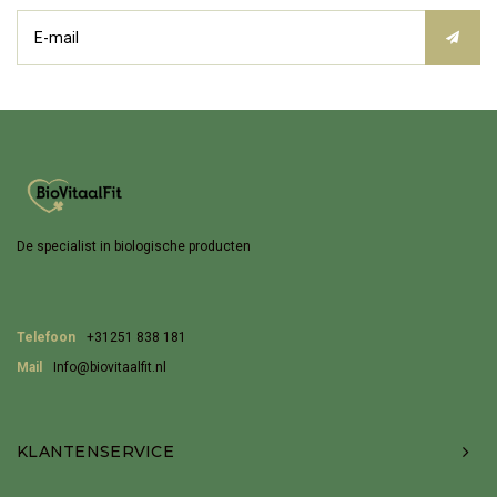
De specialist in biologische producten
Telefoon
+31251 838 181
Mail
Info@biovitaalfit.nl
KLANTENSERVICE