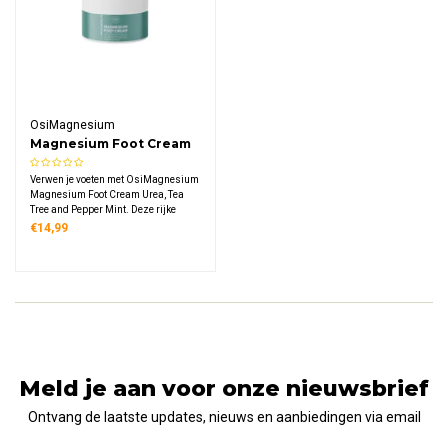
OsiMagnesium
Magnesium Foot Cream
Urea, Tea Tree and
Verwen je voeten met OsiMagnesium
Pepper Mint
Magnesium Foot Cream Urea, Tea
Tree and Pepper Mint. Deze rijke
voetcrème combineert Zechstein
€14,99
magnesium, ureum, sheaboter en
verkwikkende etherische oliën voor
complete voetverzorging na
wandelen of sporten.
Meld je aan voor onze nieuwsbrief
Ontvang de laatste updates, nieuws en aanbiedingen via email