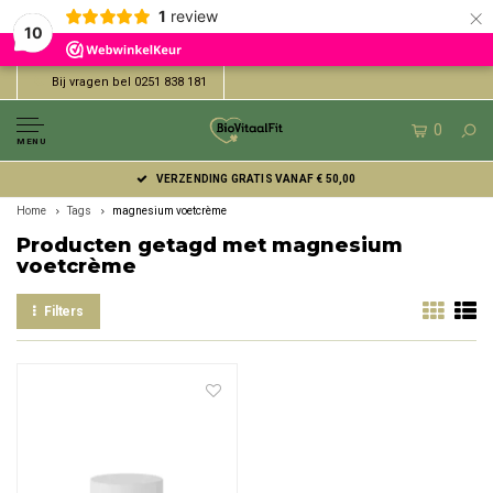
×
1
review
10
Bij vragen bel 0251 838 181
0
MENU
VERZENDING GRATIS VANAF € 50,00
Home
Tags
magnesium voetcrème
Producten getagd met magnesium
voetcrème
Filters