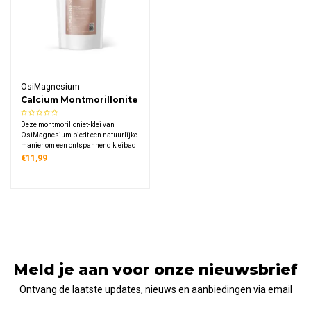
OsiMagnesium
Calcium Montmorillonite
Clay Bath
Deze montmorilloniet-klei van
OsiMagnesium biedt een natuurlijke
manier om een ontspannend kleibad
te nemen of een verzorgend masker
€11,99
aan te brengen. De klei is rijk aan
mineralen zoals calcium,
magnesium en silicium en wordt al
eeuwenlang gewaardeerd.
Meld je aan voor onze nieuwsbrief
Ontvang de laatste updates, nieuws en aanbiedingen via email