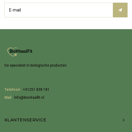
De specialist in biologische producten
Telefoon
+31251 838 181
Mail
Info@biovitaalfit.nl
KLANTENSERVICE