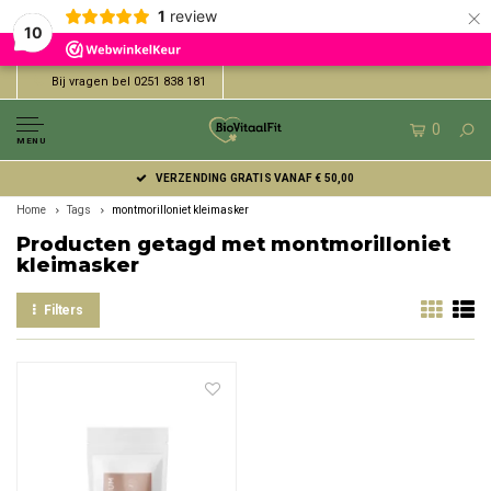
×
1
review
10
Bij vragen bel 0251 838 181
0
MENU
VERZENDING GRATIS VANAF € 50,00
Home
Tags
montmorilloniet kleimasker
Producten getagd met montmorilloniet
kleimasker
Filters