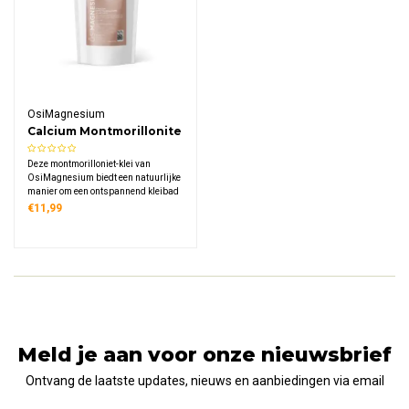
OsiMagnesium
Calcium Montmorillonite
Clay Bath
Deze montmorilloniet-klei van
OsiMagnesium biedt een natuurlijke
manier om een ontspannend kleibad
te nemen of een verzorgend masker
€11,99
aan te brengen. De klei is rijk aan
mineralen zoals calcium,
magnesium en silicium en wordt al
eeuwenlang gewaardeerd.
Meld je aan voor onze nieuwsbrief
Ontvang de laatste updates, nieuws en aanbiedingen via email