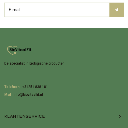
De specialist in biologische producten
Telefoon
+31251 838 181
Mail
Info@biovitaalfit.nl
KLANTENSERVICE