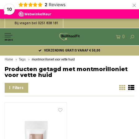
×
2
Reviews
10
Bij vragen bel 0251 838 181
0
MENU
VERZENDING GRATIS VANAF € 50,00
Home
Tags
montmorilloniet voor vette huid
Producten getagd met montmorilloniet
voor vette huid
Filters