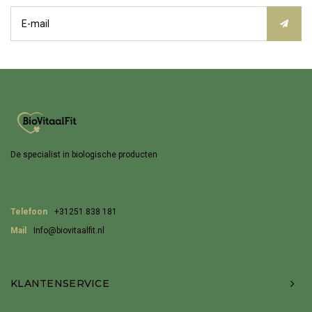
De specialist in biologische producten
Telefoon
+31251 838 181
Mail
Info@biovitaalfit.nl
KLANTENSERVICE